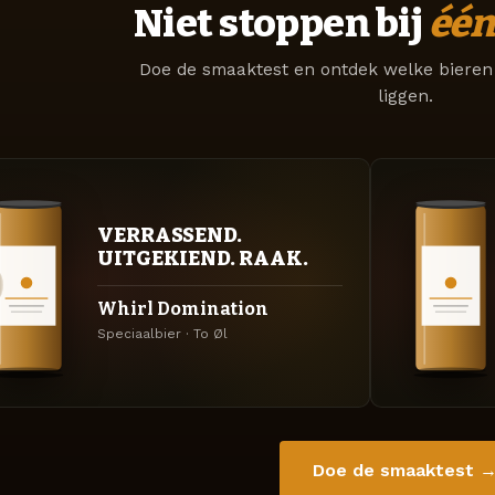
Niet stoppen bij
één
Doe de smaaktest en ontdek welke bieren 
liggen.
VERRASSEND.
UITGEKIEND. RAAK.
Whirl Domination
Speciaalbier · To Øl
Doe de smaaktest 