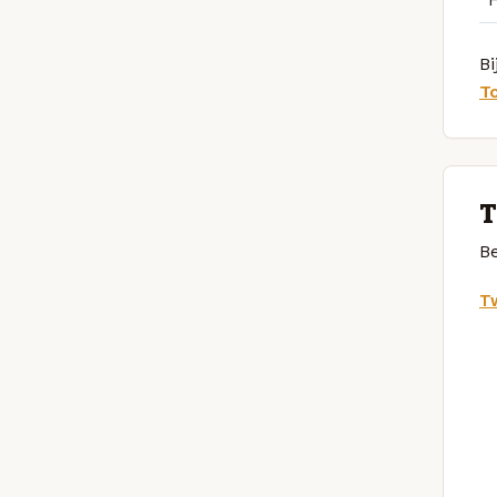
Bi
T
T
Be
Tw