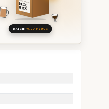
DEZE MAAND
MIX
BOX
8 BIEREN
MATCH:
WILD & ZUUR