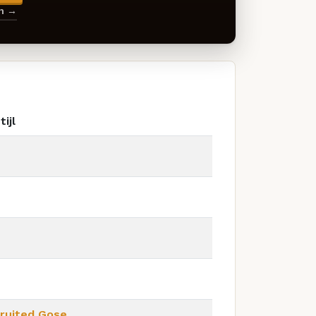
en →
tijl
ruited Gose