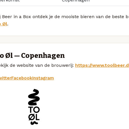
j Beer in a Box ontdek je de mooiste bieren van de beste 
o Øl
.
o Øl — Copenhagen
kijk de website van de brouwerij:
https://www.toolbeer.d
itter
Facebook
Instagram