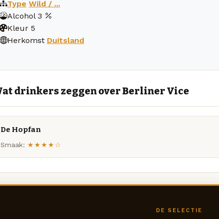
Type
Wild / ...
Alcohol
3
Kleur
5
Herkomst
Duitsland
at drinkers zeggen over Berliner Vice
De Hopfan
Smaak:
★★★★☆
DE SELECTIE