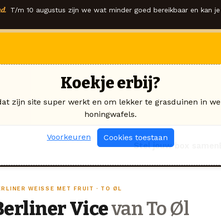
d.
T/m 10 augustus zijn we wat minder goed bereikbaar en kan je 
Koekje erbij?
dat zijn site super werkt en om lekker te grasduinen in we
honingwafels.
Voorkeuren
Cookies toestaan
Stel jouw box samen
RLINER WEISSE MET FRUIT · TO ØL
Berliner Vice
van To Øl