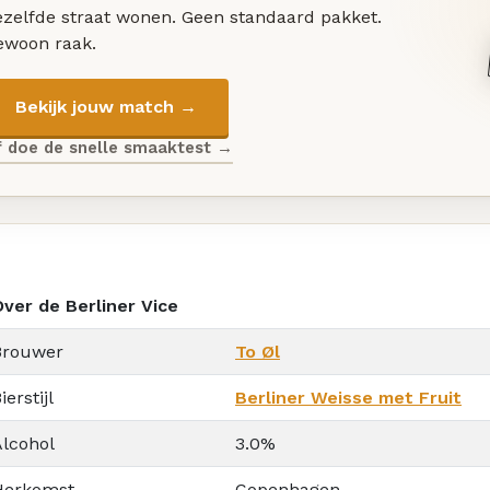
ezelfde straat wonen. Geen standaard pakket.
ewoon raak.
Bekijk jouw match →
f doe de snelle smaaktest →
Over de Berliner Vice
Brouwer
To Øl
ierstijl
Berliner Weisse met Fruit
Alcohol
3.0%
Herkomst
Copenhagen