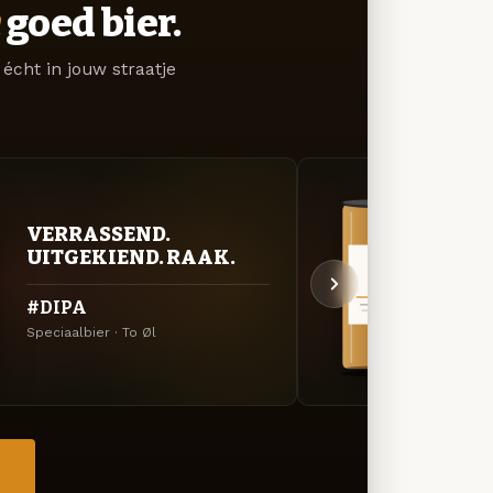
goed bier.
écht in jouw straatje
VERRASSEND.
VER
UITGEKIEND. RAAK.
UIT
#DIPA
Hous
Speciaalbier · To Øl
Specia
→