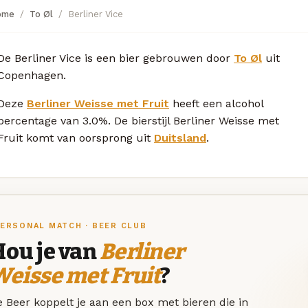
ome
To Øl
Berliner Vice
De Berliner Vice is een bier gebrouwen door
To Øl
uit
Copenhagen.
Deze
Berliner Weisse met Fruit
heeft een alcohol
percentage van 3.0%. De bierstijl Berliner Weisse met
Fruit komt van oorsprong uit
Duitsland
.
ERSONAL MATCH · BEER CLUB
Hou je van
Berliner
eisse met Fruit
?
 Beer koppelt je aan een box met bieren die in