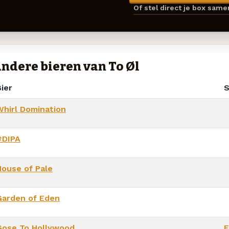
Of stel direct je box sam
ndere bieren van To Øl
ier
S
Whirl Domination
#DIPA
House of Pale
Garden of Eden
Gose To Hollywood
F