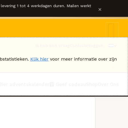
levering 1 tot 4 werkdagen duren. Mailen werkt
×
Ik heb een vraag
Contact
Inloggen
bstatistieken.
Klik hier
voor meer informatie over zijn
Bier adventskalender
Geef cadeau
Shop
Over Ons