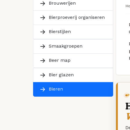
Brouwerijen
H
Bierproeverij organiseren
Bierstijlen
Smaakgroepen
Beer map
Bier glazen
Bieren
P
W
De