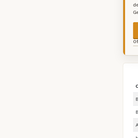
d
G
O
B