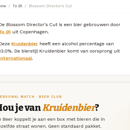
ome
To Øl
Blossom Director's Cut
De Blossom Director's Cut is een bier gebrouwen door
To Øl
uit Copenhagen.
Deze
Kruidenbier
heeft een alcohol percentage van
13.0%. De bierstijl Kruidenbier komt van oorsprong uit
Internationaal
.
ERSONAL MATCH · BEER CLUB
Hou je van
Kruidenbier
?
 Beer koppelt je aan een box met bieren die in
ezelfde straat wonen. Geen standaard pakket.