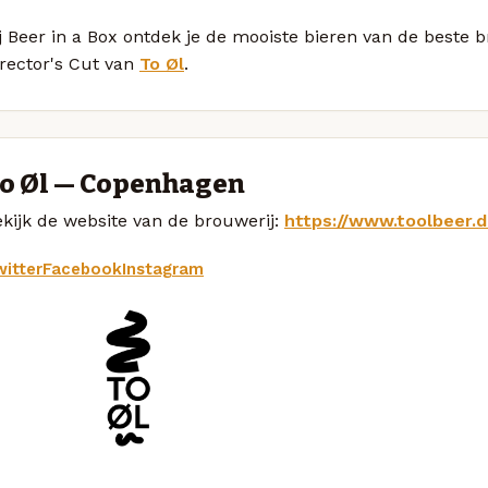
j Beer in a Box ontdek je de mooiste bieren van de beste
rector's Cut van
To Øl
.
o Øl — Copenhagen
kijk de website van de brouwerij:
https://www.toolbeer.d
itter
Facebook
Instagram