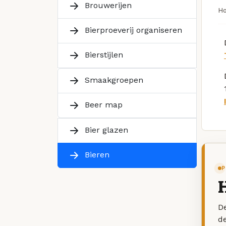
Brouwerijen
H
Bierproeverij organiseren
Bierstijlen
Smaakgroepen
Beer map
Bier glazen
Bieren
P
De
d