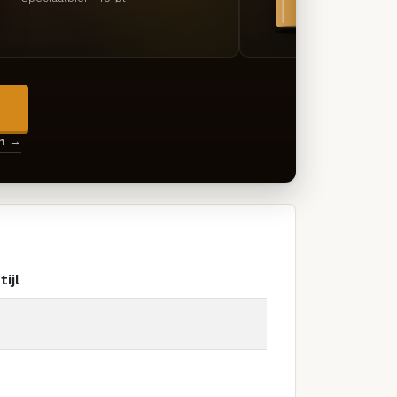
→
en →
tijl