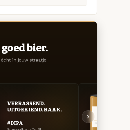
goed bier.
écht in jouw straatje
VERRASSEND.
VER
UITGEKIEND. RAAK.
UIT
#DIPA
Hous
Speciaalbier · To Øl
Specia