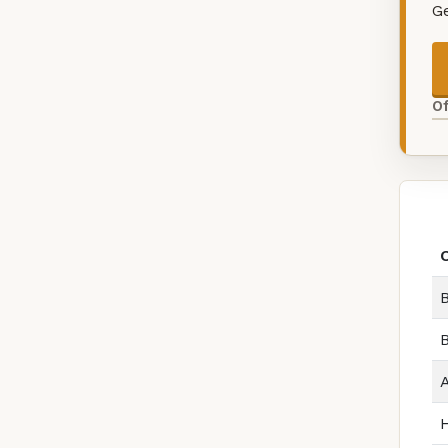
G
O
B