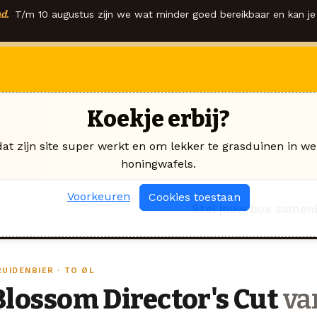
d.
T/m 10 augustus zijn we wat minder goed bereikbaar en kan je 
Koekje erbij?
dat zijn site super werkt en om lekker te grasduinen in we
honingwafels.
Voorkeuren
Cookies toestaan
Stel jouw box samen
UIDENBIER · TO ØL
Blossom Director's Cut
va