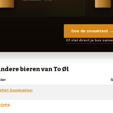
Doe de smaaktest 
Of stel direct je box sam
ndere bieren van To Øl
ier
S
Whirl Domination
#DIPA