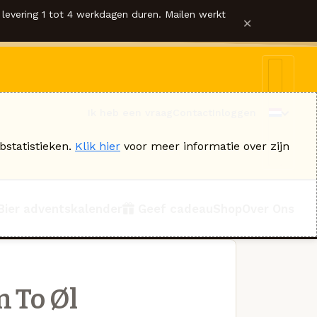
levering 1 tot 4 werkdagen duren. Mailen werkt
×
Ik heb een vraag
Contact
Inloggen
bstatistieken.
Klik hier
voor meer informatie over zijn
Bier adventskalender
Geef cadeau
Shop
Over Ons
n To Øl