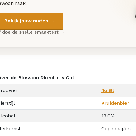
ewoon raak.
Bekijk jouw match →
f doe de snelle smaaktest →
Over de Blossom Director's Cut
Brouwer
To Øl
ierstijl
Kruidenbier
Alcohol
13.0%
Herkomst
Copenhagen