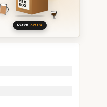
MIX
BOX
8 BIEREN
MATCH:
OVERIG