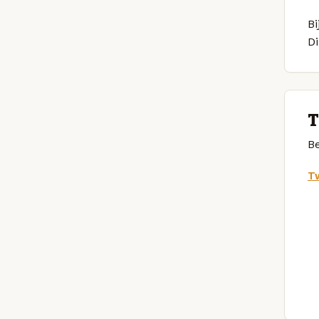
Bi
Di
T
Be
Tw