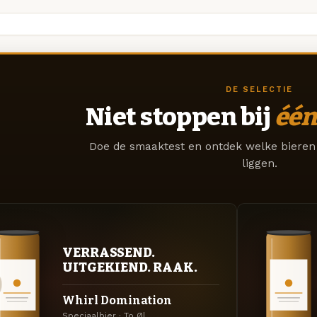
DE SELECTIE
Niet stoppen bij
één
Doe de smaaktest en ontdek welke bieren 
liggen.
VERRASSEND.
UITGEKIEND. RAAK.
Whirl Domination
Speciaalbier · To Øl