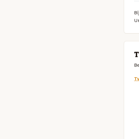
Bi
U
T
Be
Tw