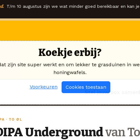
d.
T/m 10 augustus zijn we wat minder goed bereikbaar en kan je 
Koekje erbij?
dat zijn site super werkt en om lekker te grasduinen in we
honingwafels.
Voorkeuren
Cookies toestaan
Stel jouw box samen
PA · TO ØL
DIPA Underground
van To