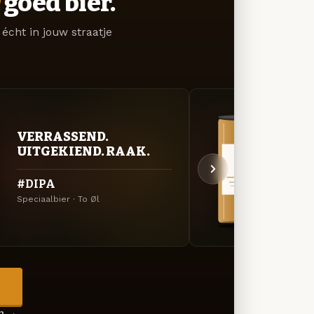
goed bier.
écht in jouw straatje
VERRASSEND.
VER
UITGEKIEND. RAAK.
UIT
#DIPA
Hous
Speciaalbier · To Øl
Specia
→
en →