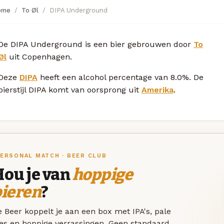
ome
To Øl
DIPA Underground
De DIPA Underground is een bier gebrouwen door
To
Øl
uit Copenhagen.
Deze
DIPA
heeft een alcohol percentage van 8.0%. De
bierstijl DIPA komt van oorsprong uit
Amerika
.
ERSONAL MATCH · BEER CLUB
Hou je van
hoppige
bieren
?
 Beer koppelt je aan een box met IPA's, pale
les en hoppige verrassingen. Geen standaard