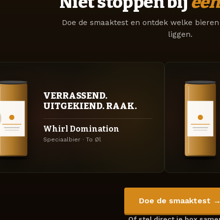
Niet stoppen bij
één
Doe de smaaktest en ontdek welke bieren 
liggen.
VERRASSEND.
UITGEKIEND. RAAK.
Whirl Domination
Speciaalbier · To Øl
Doe de smaaktest 
Of stel direct je box sam