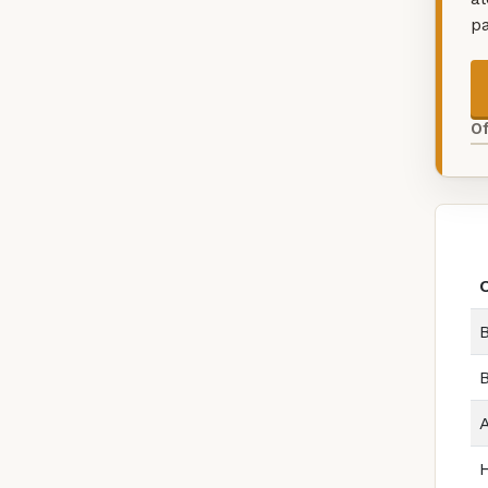
p
O
B