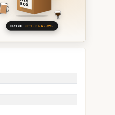
MIX
BOX
8 BIEREN
MATCH:
BITTER & GROWL