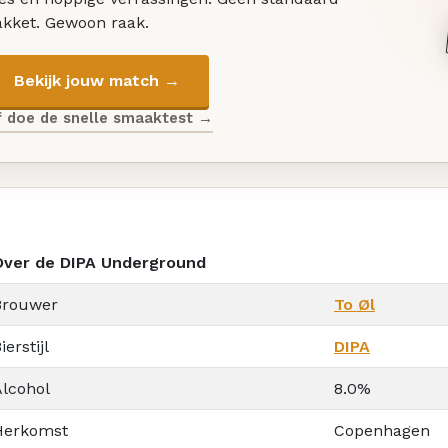
akket. Gewoon raak.
Bekijk jouw match →
f doe de snelle smaaktest →
Over de DIPA Underground
Brouwer
To Øl
ierstijl
DIPA
Alcohol
8.0%
Herkomst
Copenhagen