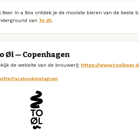
j Beer in a Box ontdek je de mooiste bieren van de beste 
nderground van
To Øl
.
o Øl — Copenhagen
kijk de website van de brouwerij:
https://www.toolbeer.d
itter
Facebook
Instagram