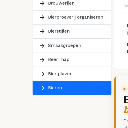
Brouwerijen
H
Bierproeverij organiseren
Bierstijlen
Smaakgroepen
Beer map
Bier glazen
Bieren
P
De
a