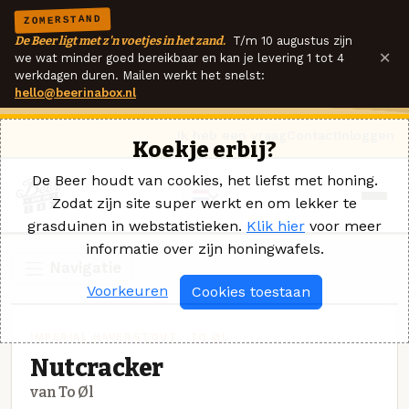
ZOMERSTAND
De Beer ligt met z'n voetjes in het zand.
T/m 10 augustus zijn
×
we wat minder goed bereikbaar en kan je levering 1 tot 4
werkdagen duren. Mailen werkt het snelst:
hello@beerinabox.nl
Ik heb een vraag
Contact
Inloggen
Koekje erbij?
De Beer houdt van cookies, het liefst met honing.
Zodat zijn site super werkt en om lekker te
grasduinen in webstatistieken.
Klik hier
voor meer
informatie over zijn honingwafels.
Navigatie
Voorkeuren
Cookies toestaan
IMPERIAL HAVERSTOUT · TO ØL
Nutcracker
van To Øl