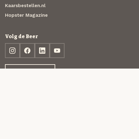
Kaarsbestellen.nl
Hopster Magazine
Volg de Beer
Ontdek jouw box
© 2013-2026 Beer in a Box BV