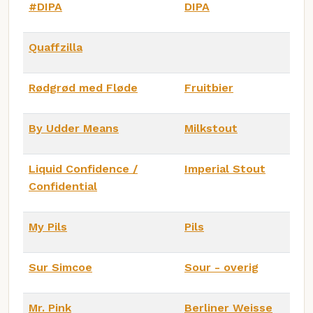
#DIPA
DIPA
Quaffzilla
Rødgrød med Fløde
Fruitbier
By Udder Means
Milkstout
Liquid Confidence /
Imperial Stout
Confidential
My Pils
Pils
Sur Simcoe
Sour - overig
Mr. Pink
Berliner Weisse