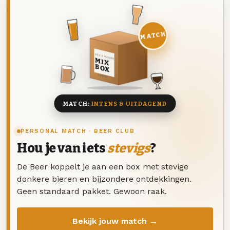
MATCH
DEZE MAAND
MIX
BOX
8 BIEREN
MATCH:
INTENS & UITDAGEND
PERSONAL MATCH · BEER CLUB
Hou je van iets
stevigs
?
De Beer koppelt je aan een box met stevige
donkere bieren en bijzondere ontdekkingen.
Geen standaard pakket. Gewoon raak.
Bekijk jouw match →