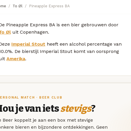
ome
To Øl
Pineapple Express BA
De Pineapple Express BA is een bier gebrouwen door
To Øl
uit Copenhagen.
Deze
Imperial Stout
heeft een alcohol percentage van
10.0%. De bierstijl Imperial Stout komt van oorsprong
uit
Amerika
.
ERSONAL MATCH · BEER CLUB
ou je van iets
stevigs
?
 Beer koppelt je aan een box met stevige
onkere bieren en bijzondere ontdekkingen. Geen