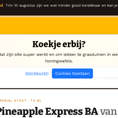
d.
T/m 10 augustus zijn we wat minder goed bereikbaar en kan je 
Koekje erbij?
dat zijn site super werkt en om lekker te grasduinen in we
honingwafels.
Voorkeuren
Cookies toestaan
Stel jouw box samen
PERIAL STOUT · TO ØL
Pineapple Express BA
van 