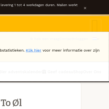
levering 1 tot 4 werkdagen duren. Mailen werkt
×
Ik heb een vraag
Contact
Inloggen
bstatistieken.
Klik hier
voor meer informatie over zijn
Bier adventskalender
Geef cadeau
Shop
Over Ons
To Øl