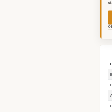
s
O
B