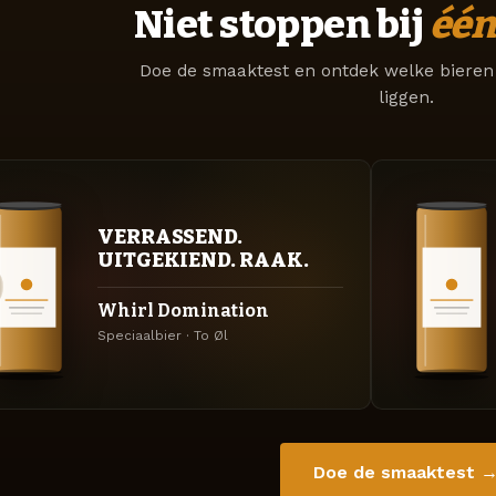
Niet stoppen bij
één
Doe de smaaktest en ontdek welke bieren 
liggen.
VERRASSEND.
UITGEKIEND. RAAK.
Whirl Domination
Speciaalbier · To Øl
Doe de smaaktest 