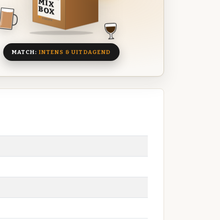
MIX
BOX
8 BIEREN
MATCH:
INTENS & UITDAGEND