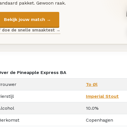
tandaard pakket. Gewoon raak.
Bekijk jouw match →
f doe de snelle smaaktest →
Over de Pineapple Express BA
Brouwer
To Øl
ierstijl
Imperial Stout
Alcohol
10.0%
Herkomst
Copenhagen