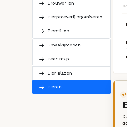
Brouwerijen
H
Bierproeverij organiseren
Bierstijlen
Smaakgroepen
Beer map
Bier glazen
Bieren
P
H
De
d