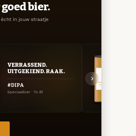
goed bier.
écht in jouw straatje
VERRASSEND.
VER
UITGEKIEND. RAAK.
UIT
#DIPA
Hous
Speciaalbier · To Øl
Specia
→