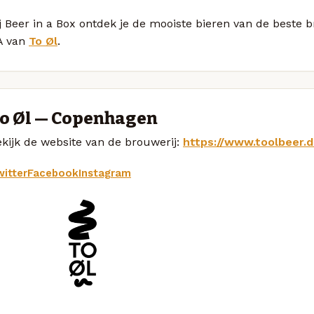
j Beer in a Box ontdek je de mooiste bieren van de beste
A van
To Øl
.
o Øl — Copenhagen
kijk de website van de brouwerij:
https://www.toolbeer.d
itter
Facebook
Instagram