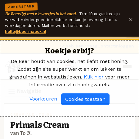
ZOMERSTAND
De Beer ligt met z'n voetjes in het zand.
T/m 10 augustus zijn
×
we wat minder goed bereikbaar en kan je levering 1 tot 4
werkdagen duren. Mailen werkt het snelst:
hello@beerinabox.nl
Ik heb een vraag
Contact
Inloggen
Koekje erbij?
De Beer houdt van cookies, het liefst met honing.
Zodat zijn site super werkt en om lekker te
grasduinen in webstatistieken.
Klik hier
voor meer
informatie over zijn honingwafels.
Navigatie
Voorkeuren
Cookies toestaan
CREAM ALE · TO ØL
Primals Cream
van To Øl