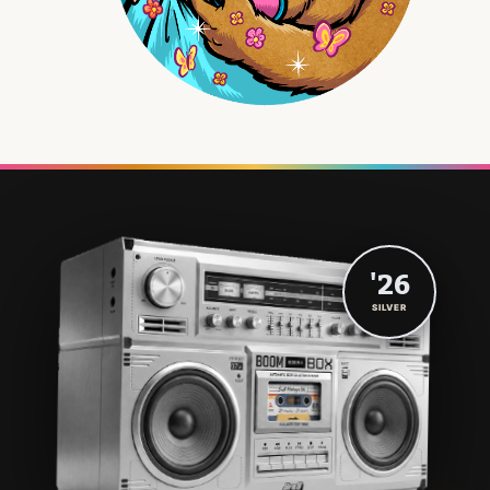
'26
SILVER