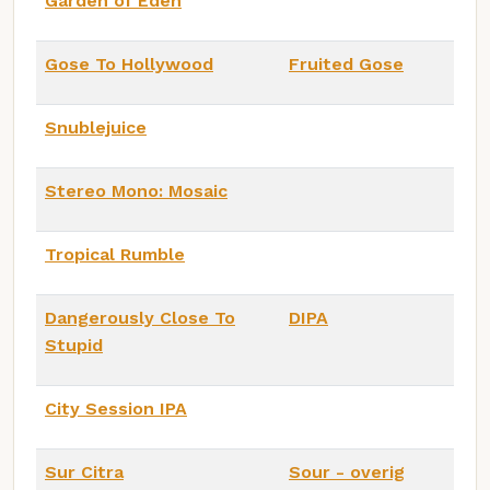
Garden of Eden
Gose To Hollywood
Fruited Gose
Snublejuice
Stereo Mono: Mosaic
Tropical Rumble
Dangerously Close To
DIPA
Stupid
City Session IPA
Sur Citra
Sour - overig