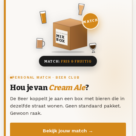
MATCH
DEZE MAAND
MIX
BOX
8 BIEREN
MATCH:
FRIS & FRUITIG
PERSONAL MATCH · BEER CLUB
Hou je van
Cream Ale
?
De Beer koppelt je aan een box met bieren die in
dezelfde straat wonen. Geen standaard pakket.
Gewoon raak.
Bekijk jouw match →