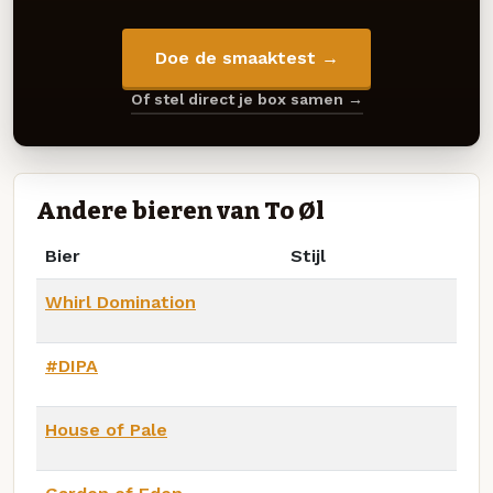
Doe de smaaktest →
Of stel direct je box samen →
Andere bieren van To Øl
Bier
Stijl
Whirl Domination
#DIPA
House of Pale