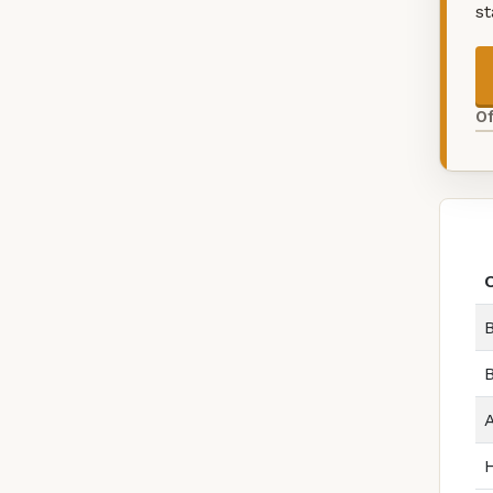
s
O
B