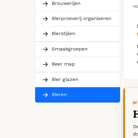
Brouwerijen
H
Bierproeverij organiseren
Bierstijlen
Smaakgroepen
Beer map
Bier glazen
Bieren
P
H
De
d