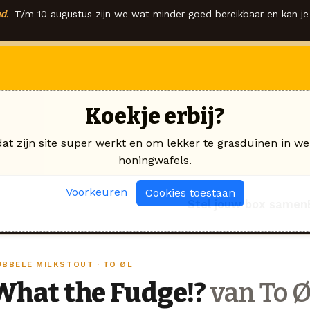
d.
T/m 10 augustus zijn we wat minder goed bereikbaar en kan je 
Koekje erbij?
dat zijn site super werkt en om lekker te grasduinen in we
honingwafels.
Voorkeuren
Cookies toestaan
Stel jouw box samen
UBBELE MILKSTOUT · TO ØL
What the Fudge!?
van To Ø