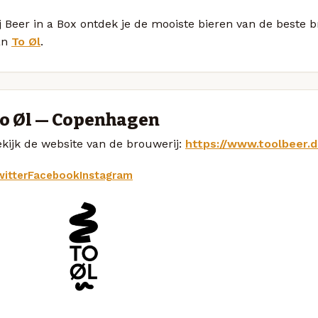
j Beer in a Box ontdek je de mooiste bieren van de beste
an
To Øl
.
o Øl — Copenhagen
kijk de website van de brouwerij:
https://www.toolbeer.d
itter
Facebook
Instagram