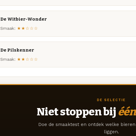
De Witbier-Wonder
Smaak:
★★☆☆☆
De Pilskenner
Smaak:
★★☆☆☆
DE SELECTIE
Niet stoppen bij
één
Doe de smaaktest en ontdek welke bieren 
liggen.