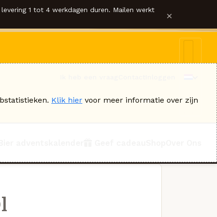
levering 1 tot 4 werkdagen duren. Mailen werkt
×
Ik heb een vraag
Contact
Inloggen
bstatistieken.
Klik hier
voor meer informatie over zijn
Bier adventskalender
Geef cadeau
Shop
Over Ons
l