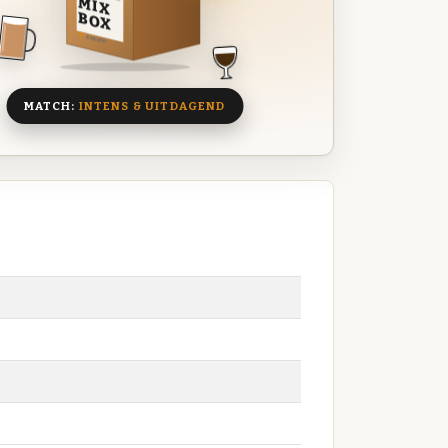
MIX
BOX
8 BIEREN
MATCH:
INTENS & UITDAGEND