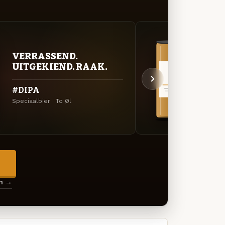
VERRASSEND.
VER
UITGEKIEND. RAAK.
UIT
#DIPA
Hous
Speciaalbier · To Øl
Specia
→
en →