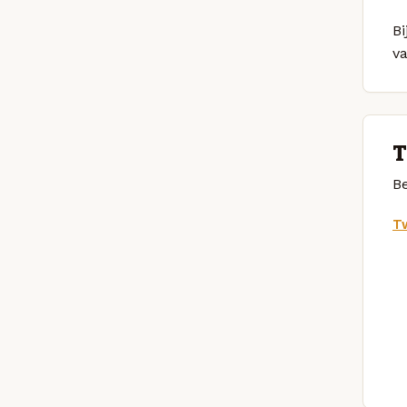
Bi
v
T
Be
Tw