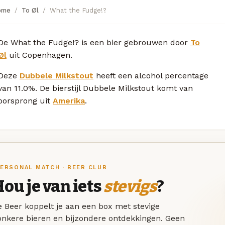
ome
To Øl
What the Fudge!?
De What the Fudge!? is een bier gebrouwen door
To
Øl
uit Copenhagen.
Deze
Dubbele Milkstout
heeft een alcohol percentage
van 11.0%. De bierstijl Dubbele Milkstout komt van
oorsprong uit
Amerika
.
ERSONAL MATCH · BEER CLUB
ou je van iets
stevigs
?
 Beer koppelt je aan een box met stevige
onkere bieren en bijzondere ontdekkingen. Geen