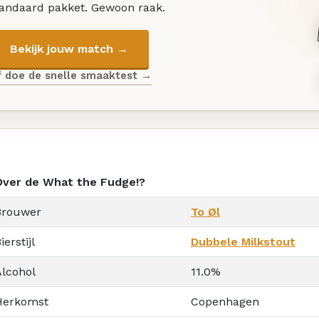
tandaard pakket. Gewoon raak.
Bekijk jouw match →
f doe de snelle smaaktest →
Over de What the Fudge!?
Brouwer
To Øl
ierstijl
Dubbele Milkstout
Alcohol
11.0%
Herkomst
Copenhagen