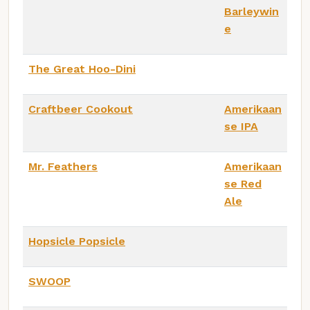
Barleywin
e
The Great Hoo-Dini
Craftbeer Cookout
Amerikaan
se IPA
Mr. Feathers
Amerikaan
se Red
Ale
Hopsicle Popsicle
SWOOP