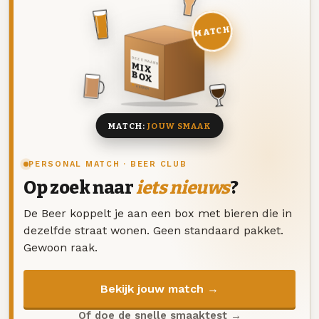
MATCH
DEZE MAAND
MIX
BOX
8 BIEREN
MATCH:
JOUW SMAAK
PERSONAL MATCH · BEER CLUB
Op zoek naar
iets nieuws
?
De Beer koppelt je aan een box met bieren die in
dezelfde straat wonen. Geen standaard pakket.
Gewoon raak.
Bekijk jouw match →
Of doe de snelle smaaktest →