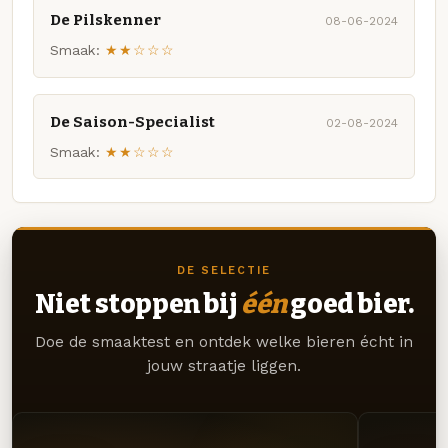
De Pilskenner
08-06-2024
Smaak:
★★☆☆☆
De Saison-Specialist
02-08-2024
Smaak:
★★☆☆☆
DE SELECTIE
Niet stoppen bij
één
goed bier.
Doe de smaaktest en ontdek welke bieren écht in
jouw straatje liggen.