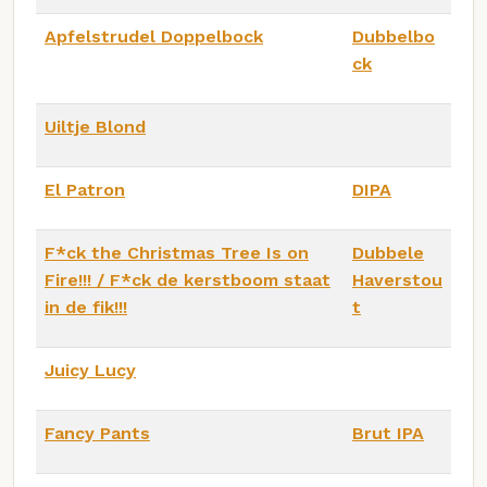
Apfelstrudel Doppelbock
Dubbelbo
ck
Uiltje Blond
El Patron
DIPA
F*ck the Christmas Tree Is on
Dubbele
Fire!!! / F*ck de kerstboom staat
Haverstou
in de fik!!!
t
Juicy Lucy
Fancy Pants
Brut IPA