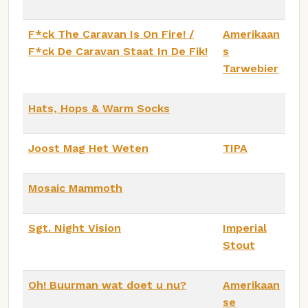
F*ck The Caravan Is On Fire! /
Amerikaan
F*ck De Caravan Staat In De Fik!
s
Tarwebier
Hats, Hops & Warm Socks
Joost Mag Het Weten
TIPA
Mosaic Mammoth
Sgt. Night Vision
Imperial
Stout
Oh! Buurman wat doet u nu?
Amerikaan
se