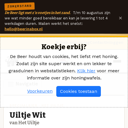
ZOMERSTAND
De Beer ligt met z'n voetjes in het zand.
T/m 10 augustus zijn
×
we wat minder goed bereikbaar en kan je levering 1 tot 4
werkdagen duren. Mailen werkt het snelst:
hello@beerinabox.nl
Ik heb een vraag
Contact
Inloggen
Koekje erbij?
De Beer houdt van cookies, het liefst met honing.
Zodat zijn site super werkt en om lekker te
grasduinen in webstatistieken.
Klik hier
voor meer
informatie over zijn honingwafels.
Navigatie
Voorkeuren
Cookies toestaan
SPECIAALBIER · HET UILTJE
Uiltje Wit
van Het Uiltje