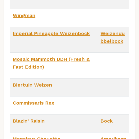
Wingman
Imperial Pineapple Weizenbock
Weizendu
bbelbock
Mosaic Mammoth DDH (Fresh &
Fast Edition)
Biertuin Weizen
Commissaris Rex
Blazin' Raisin
Bock
Monsieur Chouette
Amerikaan