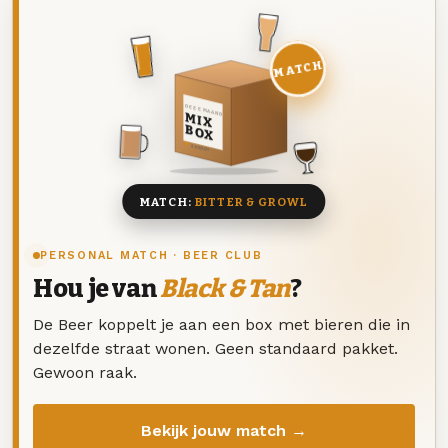
MATCH
DEZE MAAND
MIX
BOX
8 BIEREN
MATCH:
BITTER & GROWL
PERSONAL MATCH · BEER CLUB
Hou je van
Black & Tan
?
De Beer koppelt je aan een box met bieren die in
dezelfde straat wonen. Geen standaard pakket.
Gewoon raak.
Bekijk jouw match →