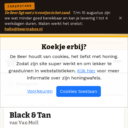
ZOMERSTAND
De Beer ligt met z'n voetjes in het zand.
T/m 10 augustus zijn
×
we wat minder goed bereikbaar en kan je levering 1 tot 4
werkdagen duren. Mailen werkt het snelst:
hello@beerinabox.nl
Ik heb een vraag
Contact
Inloggen
Koekje erbij?
De Beer houdt van cookies, het liefst met honing.
Zodat zijn site super werkt en om lekker te
grasduinen in webstatistieken.
Klik hier
voor meer
informatie over zijn honingwafels.
Navigatie
Voorkeuren
Cookies toestaan
BLACK & TAN · VAN MOLL
Black & Tan
van Van Moll