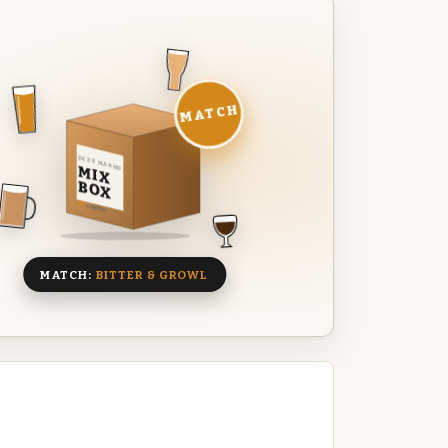
MATCH
DEZE MAAND
MIX
BOX
8 BIEREN
MATCH:
BITTER & GROWL