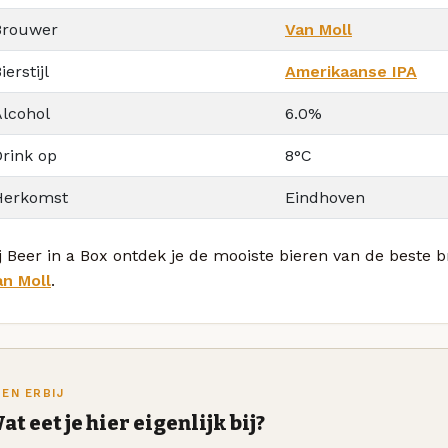
Brouwer
Van Moll
ierstijl
Amerikaanse IPA
Alcohol
6.0%
Drink op
8°C
Herkomst
Eindhoven
j Beer in a Box ontdek je de mooiste bieren van de beste 
an Moll
.
TEN ERBIJ
at eet je hier eigenlijk bij?