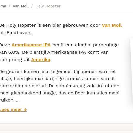
ome
Van Moll
Holy Hopster
De Holy Hopster is een bier gebrouwen door
Van Moll
uit Eindhoven.
Deze
Amerikaanse IPA
heeft een alcohol percentage
van 6.0%. De bierstijl Amerikaanse IPA komt van
oorsprong uit
Amerika
.
De geuren komen je al tegemoet bij openen van het
blikje, heerlijke mandarijnige aroma's komen van dit
donkerblonde bier af. De schuimkraag zakt in tot een
mooi glasplakkend laagje, dus de Beer kan alles mooi
ruiken. ...
Lees meer ↓