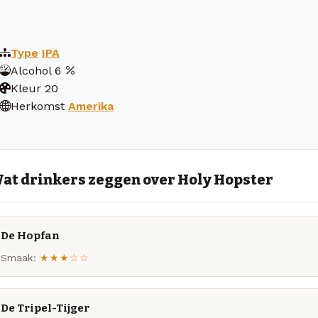
Type
IPA
Alcohol
6
Kleur
20
Herkomst
Amerika
at drinkers zeggen over Holy Hopster
De Hopfan
Smaak:
★★★☆☆
De Tripel-Tijger