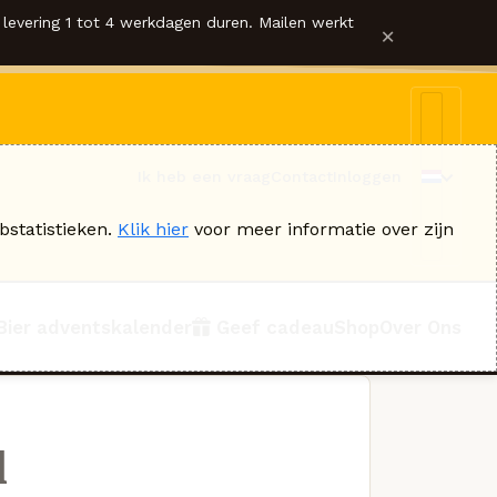
levering 1 tot 4 werkdagen duren. Mailen werkt
×
Ik heb een vraag
Contact
Inloggen
bstatistieken.
Klik hier
voor meer informatie over zijn
Bier adventskalender
Geef cadeau
Shop
Over Ons
l