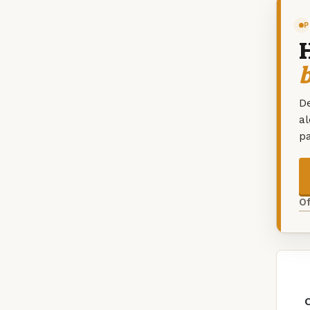
P
De
a
p
O