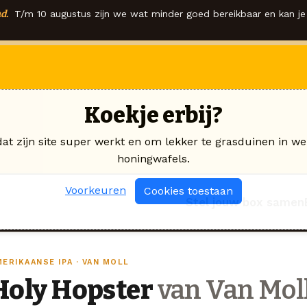
d.
T/m 10 augustus zijn we wat minder goed bereikbaar en kan je 
Koekje erbij?
dat zijn site super werkt en om lekker te grasduinen in we
honingwafels.
Voorkeuren
Cookies toestaan
Stel jouw box samen
ERIKAANSE IPA · VAN MOLL
Holy Hopster
van Van Mol