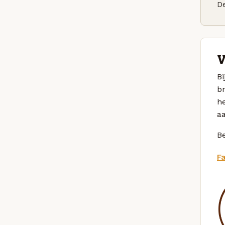
De
V
Bi
b
he
aa
Be
F