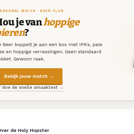
ERSONAL MATCH · BEER CLUB
Hou je van
hoppige
bieren
?
 Beer koppelt je aan een box met IPA's, pale
les en hoppige verrassingen. Geen standaard
akket. Gewoon raak.
Bekijk jouw match →
f doe de snelle smaaktest →
Over de Holy Hopster