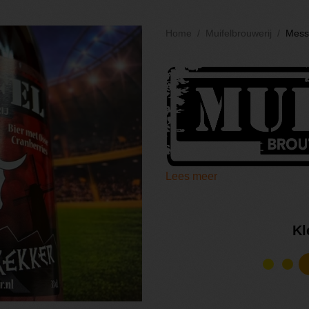
Home
Muifelbrouwerij
Mess
Lees meer
Kl