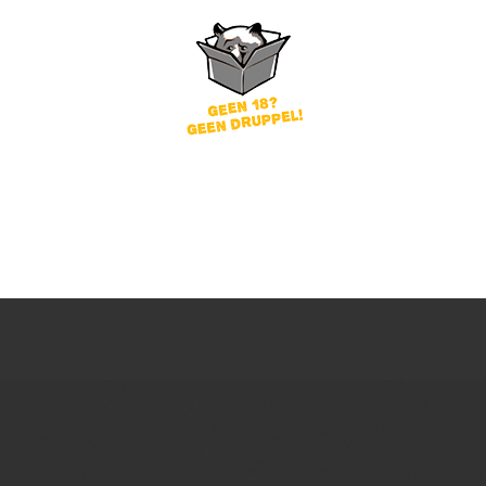
word
Wachtwoord vergeten?
of
nog geen account?
gin