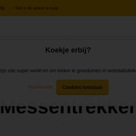
ijk
Niet in de winkel te koop
Koekje erbij?
zijn site super werkt en om lekker te grasduinen in webstatistie
Voorkeuren
Cookies toestaan
Messentrekke