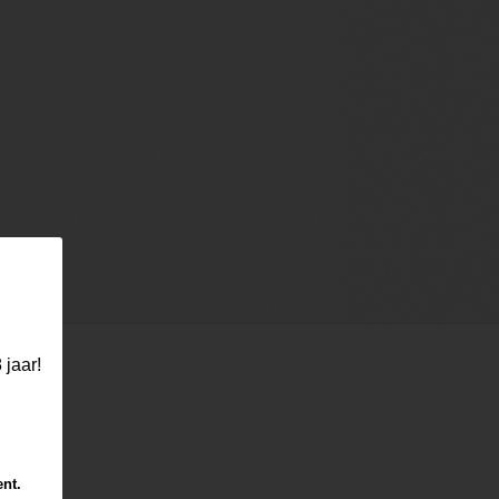
 jaar!
ent.