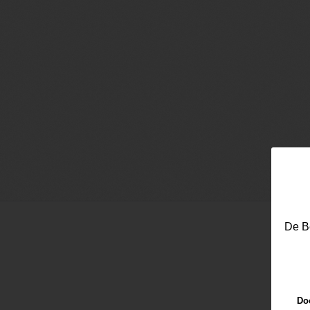
De Be
Doo