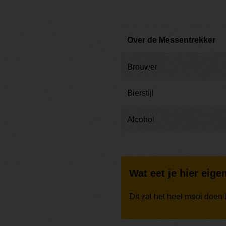
Over de Messentrekker
Brouwer
Bierstijl
Alcohol
Wat eet je hier eigen
Dit zal het heel mooi doen 