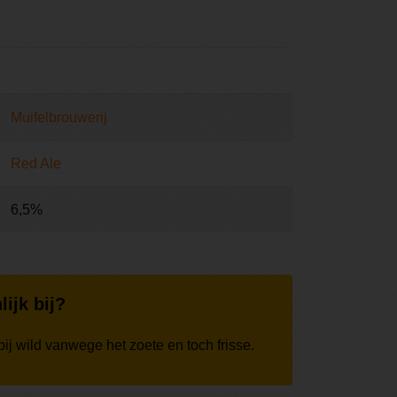
Muifelbrouwerij
Red Ale
6,5%
lijk bij?
bij wild vanwege het zoete en toch frisse.