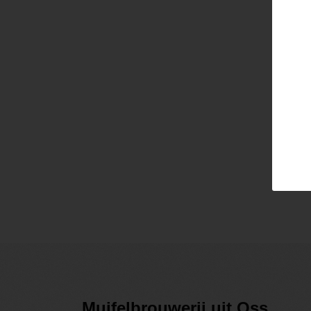
Email
Pass
Lo
Muifelbrouwerij uit Oss