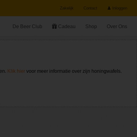
Zakelijk
Contact
Inloggen
De Beer Club
Cadeau
Shop
Over Ons
ken.
Klik hier
voor meer informatie over zijn honingwafels.
r