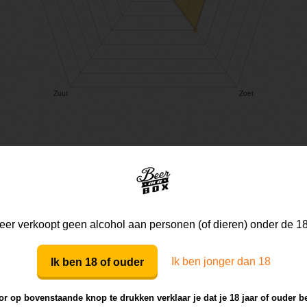
Mijn mening
Die van anderen
er verkoopt geen alcohol aan personen (of dieren) onder de 18
Mijn review bij dit bier
Ik ben jonger dan 18
Ik ben 18 of ouder
r op bovenstaande knop te drukken verklaar je dat je 18 jaar of ouder b