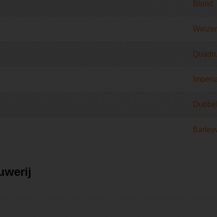
Blond
Weize
Quadru
Imperia
Dubbe
Barley
uwerij