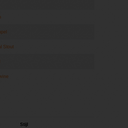
n
pel
l Stout
l
wine
Stijl