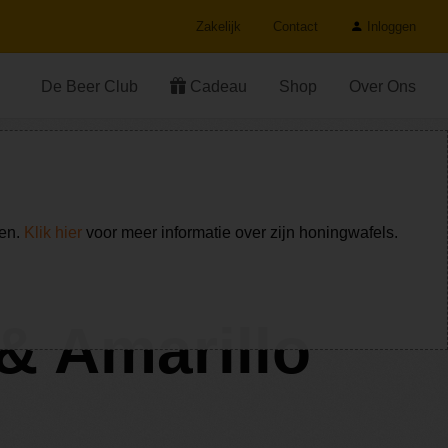
Zakelijk
Contact
Inloggen
De Beer Club
Cadeau
Shop
Over Ons
ken.
Klik hier
voor meer informatie over zijn honingwafels.
 & Amarillo