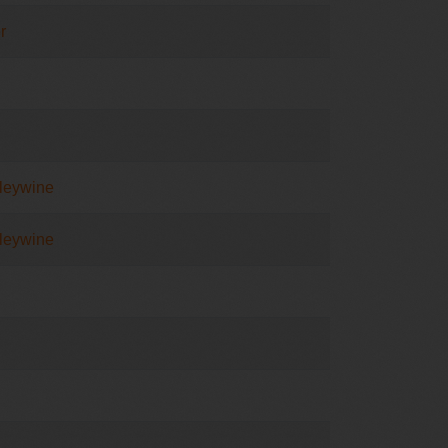
r
leywine
leywine