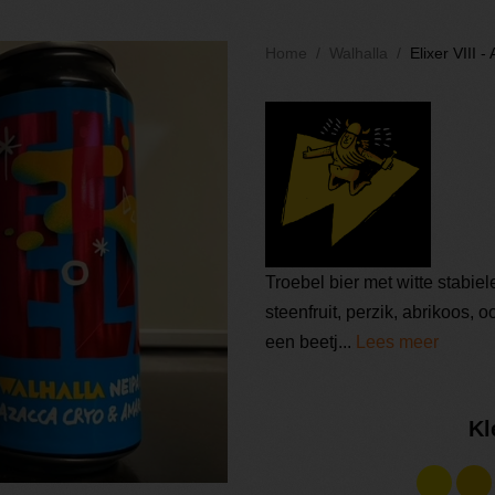
Home
Walhalla
Elixer VIII 
Troebel bier met witte stabie
steenfruit, perzik, abrikoos, 
een beetj...
Lees meer
Kl