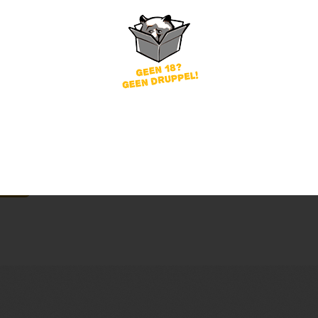
word
Wachtwoord vergeten?
of
nog geen account?
gin