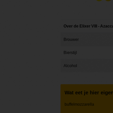
Over de Elixer VIII - Azac
Brouwer
Bierstijl
Alcohol
Wat eet je hier eigen
buffelmozzarella