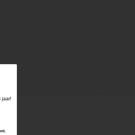
 jaar!
ent.