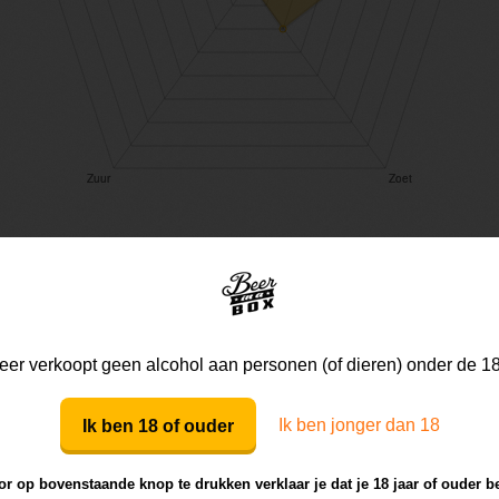
Mijn mening
Die van anderen
er verkoopt geen alcohol aan personen (of dieren) onder de 18
Ik ben jonger dan 18
Ik ben 18 of ouder
Mijn review bij dit bier
r op bovenstaande knop te drukken verklaar je dat je 18 jaar of ouder b