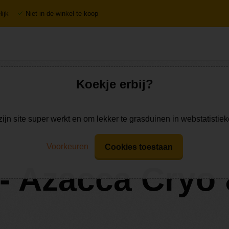
ijk
Niet in de winkel te koop
Koekje erbij?
zijn site super werkt en om lekker te grasduinen in webstatistie
Voorkeuren
Cookies toestaan
I - Azacca Cryo