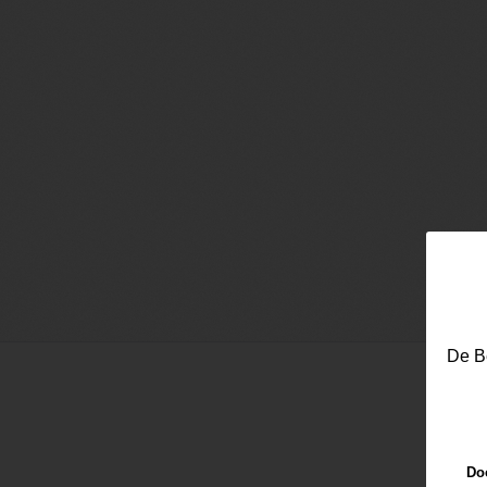
De Be
Doo