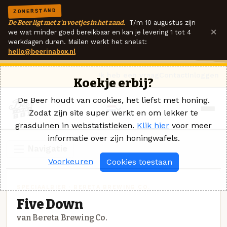
ZOMERSTAND
De Beer ligt met z'n voetjes in het zand.
T/m 10 augustus zijn
×
we wat minder goed bereikbaar en kan je levering 1 tot 4
werkdagen duren. Mailen werkt het snelst:
hello@beerinabox.nl
Ik heb een vraag
Contact
Inloggen
Koekje erbij?
De Beer houdt van cookies, het liefst met honing.
Zodat zijn site super werkt en om lekker te
grasduinen in webstatistieken.
Klik hier
voor meer
informatie over zijn honingwafels.
Navigatie
Voorkeuren
Cookies toestaan
SPECIAALBIER · BERETA BREWING CO.
Five Down
van Bereta Brewing Co.