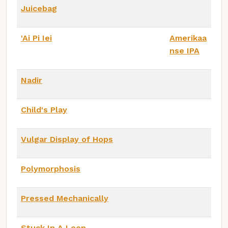
Juicebag
'Ai Pi Iei
Amerikaa
nse IPA
Nadir
Child's Play
Vulgar Display of Hops
Polymorphosis
Pressed Mechanically
Stuck In A Loop