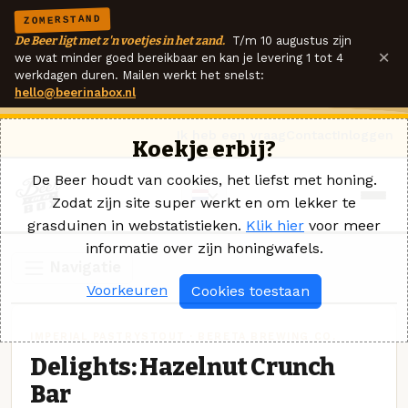
ZOMERSTAND
De Beer ligt met z'n voetjes in het zand.
T/m 10 augustus zijn
×
we wat minder goed bereikbaar en kan je levering 1 tot 4
werkdagen duren. Mailen werkt het snelst:
hello@beerinabox.nl
Ik heb een vraag
Contact
Inloggen
Koekje erbij?
De Beer houdt van cookies, het liefst met honing.
Zodat zijn site super werkt en om lekker te
grasduinen in webstatistieken.
Klik hier
voor meer
informatie over zijn honingwafels.
Navigatie
Voorkeuren
Cookies toestaan
IMPERIAL PASTRYSTOUT · BERETA BREWING CO.
Delights: Hazelnut Crunch
Bar