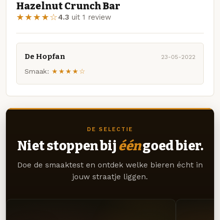
Hazelnut Crunch Bar
★★★★☆
4.3
uit 1 review
De Hopfan
23-05-2022
Smaak:
★★★★☆
DE SELECTIE
Niet stoppen bij
één
goed bier.
Doe de smaaktest en ontdek welke bieren écht in
jouw straatje liggen.