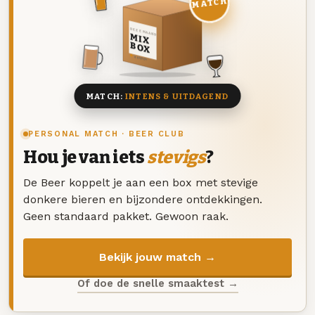
MATCH
DEZE MAAND
MIX
BOX
8 BIEREN
MATCH:
INTENS & UITDAGEND
PERSONAL MATCH · BEER CLUB
Hou je van iets
stevigs
?
De Beer koppelt je aan een box met stevige
donkere bieren en bijzondere ontdekkingen.
Geen standaard pakket. Gewoon raak.
Bekijk jouw match →
Of doe de snelle smaaktest →