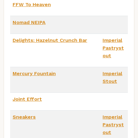
FFW To Heaven
Nomad NEIPA
Delights: Hazelnut Crunch Bar
Imperial
Pastryst
out
Mercury Fountain
Imperial
Stout
Joint Effort
Sneakers
Imperial
Pastryst
out