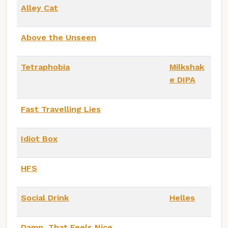
Alley Cat
Above the Unseen
Tetraphobia
Milkshak
e DIPA
Fast Travelling Lies
Idiot Box
HFS
Social Drink
Helles
Damn, That Feels Nice