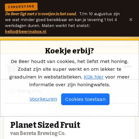
ZOMERSTAND
De Beer ligt met z'n voetjes in het zand.
T/m 10 augustus zijn
×
we wat minder goed bereikbaar en kan je levering 1 tot 4
werkdagen duren. Mailen werkt het snelst:
hello@beerinabox.nl
Ik heb een vraag
Contact
Inloggen
Koekje erbij?
De Beer houdt van cookies, het liefst met honing.
Zodat zijn site super werkt en om lekker te
grasduinen in webstatistieken.
Klik hier
voor meer
informatie over zijn honingwafels.
Navigatie
Voorkeuren
Cookies toestaan
SPECIAALBIER · BERETA BREWING CO.
Planet Sized Fruit
van Bereta Brewing Co.