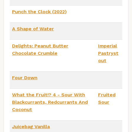
Punch the Clock (2022)
A Shape of Water
Delights: Peanut Butter
Imperial
Chocolate Crumble
Pastryst
out
Four Down
What the Fruit!? 4 - Sour With
Fruited
Blackcurrants, Redcurrants And
Sour
Coconut
Juicebag Vanilla