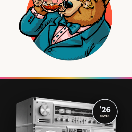
'26
SILVER