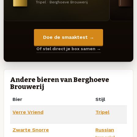
Tripel · Berghoeve Brouwerij
Doe de smaaktest →
Of stel direct je box samen →
Andere bieren van Berghoeve
Brouwerij
Bier
Stijl
Verre Vriend
Tripel
Zwarte Snorre
Russian