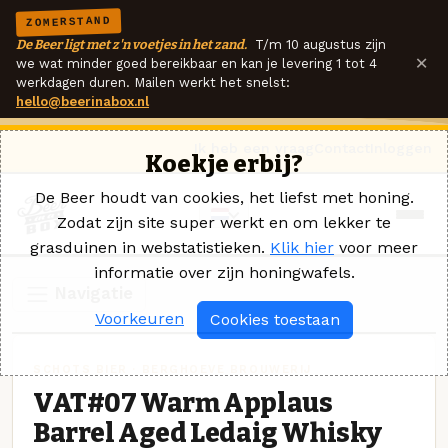
ZOMERSTAND
De Beer ligt met z'n voetjes in het zand.
T/m 10 augustus zijn
×
we wat minder goed bereikbaar en kan je levering 1 tot 4
werkdagen duren. Mailen werkt het snelst:
hello@beerinabox.nl
Ik heb een vraag
Contact
Inloggen
Koekje erbij?
De Beer houdt van cookies, het liefst met honing.
Zodat zijn site super werkt en om lekker te
grasduinen in webstatistieken.
Klik hier
voor meer
informatie over zijn honingwafels.
Navigatie
Voorkeuren
Cookies toestaan
SCHOTS BIER · BERGHOEVE BROUWERIJ
VAT#07 Warm Applaus
Barrel Aged Ledaig Whisky