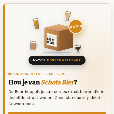
MATCH
DEZE MAAND
MIX
BOX
8 BIEREN
MATCH:
DONKER & ELEGANT
PERSONAL MATCH · BEER CLUB
Hou je van
Schots Bier
?
De Beer koppelt je aan een box met bieren die in
dezelfde straat wonen. Geen standaard pakket.
Gewoon raak.