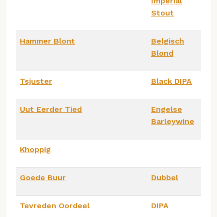
Imperial
Stout
Hammer Blont
Belgisch
Blond
Tsjuster
Black DIPA
Uut Eerder Tied
Engelse
Barleywine
Khoppig
Goede Buur
Dubbel
Tevreden Oordeel
DIPA