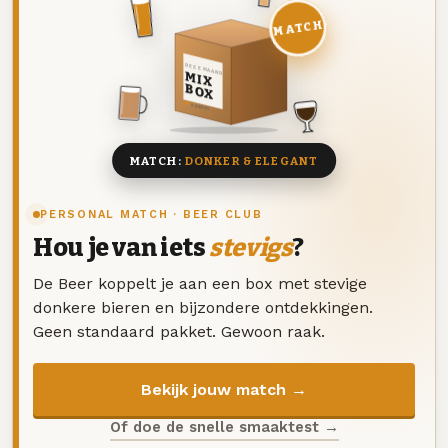
MATCH
DEZE MAAND
MIX
BOX
8 BIEREN
MATCH:
DONKER & ELEGANT
PERSONAL MATCH · BEER CLUB
Hou je van iets
stevigs
?
De Beer koppelt je aan een box met stevige
donkere bieren en bijzondere ontdekkingen.
Geen standaard pakket. Gewoon raak.
Bekijk jouw match →
Of doe de snelle smaaktest →