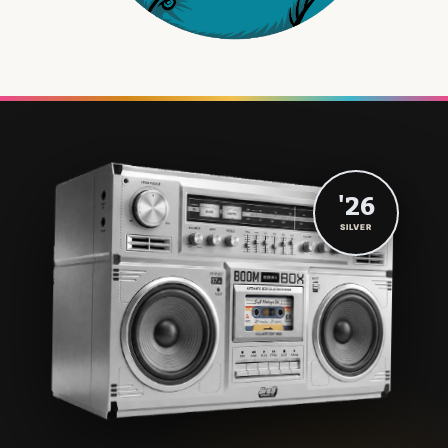
'26
SILVER