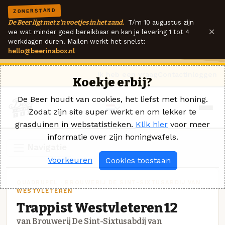
ZOMERSTAND
De Beer ligt met z'n voetjes in het zand.
T/m 10 augustus zijn
×
we wat minder goed bereikbaar en kan je levering 1 tot 4
werkdagen duren. Mailen werkt het snelst:
hello@beerinabox.nl
Ik heb een vraag
Contact
Inloggen
Koekje erbij?
De Beer houdt van cookies, het liefst met honing.
Zodat zijn site super werkt en om lekker te
grasduinen in webstatistieken.
Klik hier
voor meer
informatie over zijn honingwafels.
Navigatie
Voorkeuren
Cookies toestaan
QUADRUPEL · BROUWERIJ DE SINT-SIXTUSABDIJ VAN
WESTVLETEREN
Trappist Westvleteren 12
van Brouwerij De Sint-Sixtusabdij van