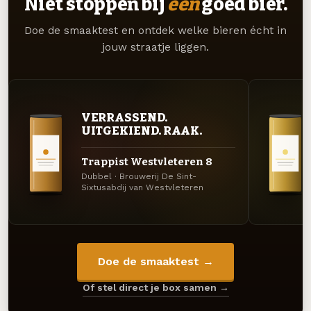
Niet stoppen bij
één
goed bier.
Doe de smaaktest en ontdek welke bieren écht in
jouw straatje liggen.
VERRASSEND.
UITGEKIEND. RAAK.
Trappist Westvleteren 8
Dubbel · Brouwerij De Sint-
Sixtusabdij van Westvleteren
Doe de smaaktest →
Of stel direct je box samen →