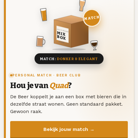
MATCH
DEZE MAAND
MIX
BOX
8 BIEREN
MATCH:
DONKER & ELEGANT
PERSONAL MATCH · BEER CLUB
Hou je van
Quad
?
De Beer koppelt je aan een box met bieren die in
dezelfde straat wonen. Geen standaard pakket.
Gewoon raak.
Bekijk jouw match →