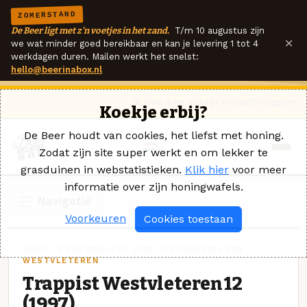
ZOMERSTAND
De Beer ligt met z'n voetjes in het zand.
T/m 10 augustus zijn
×
we wat minder goed bereikbaar en kan je levering 1 tot 4
werkdagen duren. Mailen werkt het snelst:
hello@beerinabox.nl
Ik heb een vraag
Contact
Inloggen
Koekje erbij?
De Beer houdt van cookies, het liefst met honing.
Zodat zijn site super werkt en om lekker te
grasduinen in webstatistieken.
Klik hier
voor meer
informatie over zijn honingwafels.
Navigatie
Voorkeuren
Cookies toestaan
QUAD · BROUWERIJ DE SINT-SIXTUSABDIJ VAN
WESTVLETEREN
Trappist Westvleteren 12
(1997)