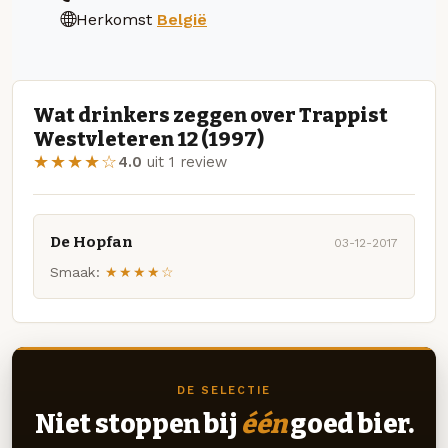
Herkomst
België
Wat drinkers zeggen over Trappist
Westvleteren 12 (1997)
★★★★☆
4.0
uit 1 review
De Hopfan
03-12-2017
Smaak:
★★★★☆
DE SELECTIE
Niet stoppen bij
één
goed bier.