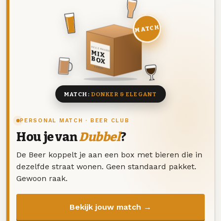
MATCH
DEZE MAAND
MIX
BOX
8 BIEREN
MATCH:
DONKER & ELEGANT
PERSONAL MATCH · BEER CLUB
Hou je van
Dubbel
?
De Beer koppelt je aan een box met bieren die in
dezelfde straat wonen. Geen standaard pakket.
Gewoon raak.
Bekijk jouw match →