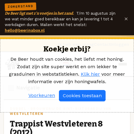
ZOMERSTAND
De Beer ligt met z'n voetjes in het zand.
T/m 10 augustus zijn
×
we wat minder goed bereikbaar en kan je levering 1 tot 4
werkdagen duren. Mailen werkt het snelst:
hello@beerinabox.nl
Ik heb een vraag
Contact
Inloggen
Koekje erbij?
De Beer houdt van cookies, het liefst met honing.
Zodat zijn site super werkt en om lekker te
grasduinen in webstatistieken.
Klik hier
voor meer
informatie over zijn honingwafels.
Navigatie
Voorkeuren
Cookies toestaan
DUBBEL · BROUWERIJ DE SINT-SIXTUSABDIJ VAN
WESTVLETEREN
Trappist Westvleteren 8
(2012)