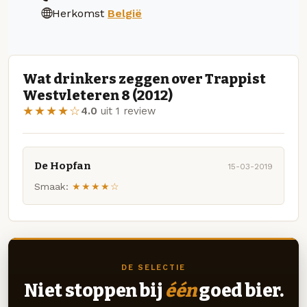
Herkomst
België
Wat drinkers zeggen over Trappist
Westvleteren 8 (2012)
★★★★☆
4.0
uit 1 review
De Hopfan
15-03-2019
Smaak:
★★★★☆
DE SELECTIE
Niet stoppen bij
één
goed bier.