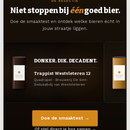
DE SELECTIE
Niet stoppen bij
één
goed bier.
Doe de smaaktest en ontdek welke bieren écht in
jouw straatje liggen.
DONKER. DIK. DECADENT.
Trappist Westvleteren 12
Quadrupel · Brouwerij De Sint-
Sixtusabdij van Westvleteren
Doe de smaaktest →
Of stel direct je box samen →