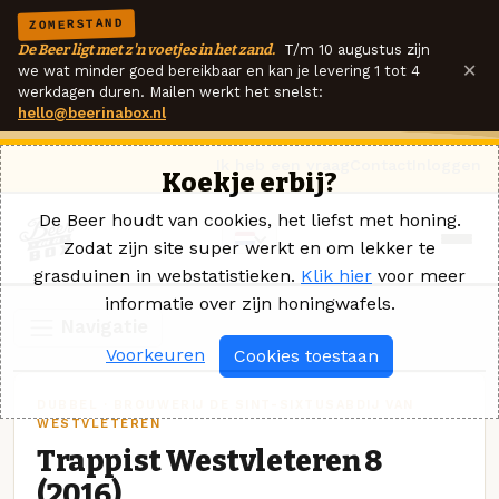
ZOMERSTAND
De Beer ligt met z'n voetjes in het zand.
T/m 10 augustus zijn
×
we wat minder goed bereikbaar en kan je levering 1 tot 4
werkdagen duren. Mailen werkt het snelst:
hello@beerinabox.nl
Ik heb een vraag
Contact
Inloggen
Koekje erbij?
De Beer houdt van cookies, het liefst met honing.
Zodat zijn site super werkt en om lekker te
grasduinen in webstatistieken.
Klik hier
voor meer
informatie over zijn honingwafels.
Navigatie
Voorkeuren
Cookies toestaan
DUBBEL · BROUWERIJ DE SINT-SIXTUSABDIJ VAN
WESTVLETEREN
Trappist Westvleteren 8
(2016)