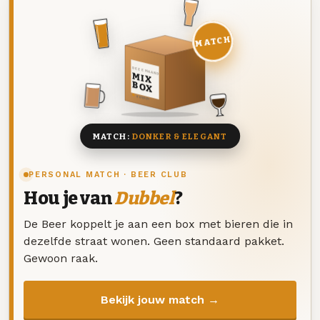
MATCH
DEZE MAAND
MIX
BOX
8 BIEREN
MATCH:
DONKER & ELEGANT
PERSONAL MATCH · BEER CLUB
Hou je van
Dubbel
?
De Beer koppelt je aan een box met bieren die in
dezelfde straat wonen. Geen standaard pakket.
Gewoon raak.
Bekijk jouw match →