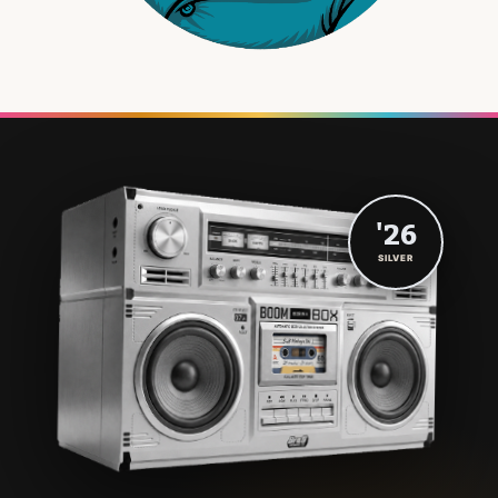
'26
SILVER