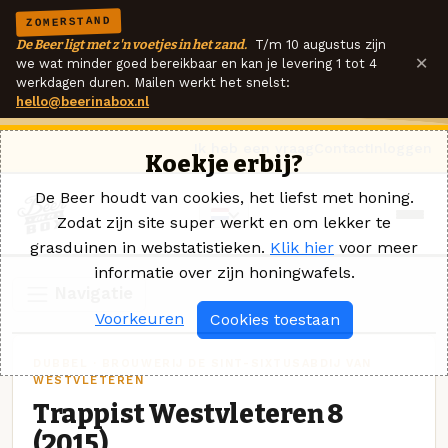
ZOMERSTAND
De Beer ligt met z'n voetjes in het zand.
T/m 10 augustus zijn
×
we wat minder goed bereikbaar en kan je levering 1 tot 4
werkdagen duren. Mailen werkt het snelst:
hello@beerinabox.nl
Ik heb een vraag
Contact
Inloggen
Koekje erbij?
De Beer houdt van cookies, het liefst met honing.
Zodat zijn site super werkt en om lekker te
grasduinen in webstatistieken.
Klik hier
voor meer
informatie over zijn honingwafels.
Navigatie
Voorkeuren
Cookies toestaan
DUBBEL · BROUWERIJ DE SINT-SIXTUSABDIJ VAN
WESTVLETEREN
Trappist Westvleteren 8
(2015)