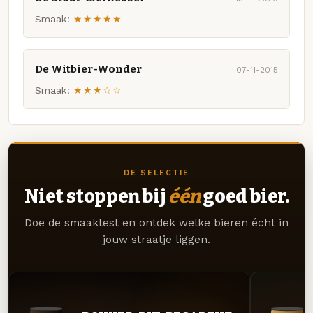
Smaak:
★★★★★
De Witbier-Wonder
07-11-2015
Smaak:
★★★☆☆
DE SELECTIE
Niet stoppen bij
één
goed bier.
Doe de smaaktest en ontdek welke bieren écht in
jouw straatje liggen.