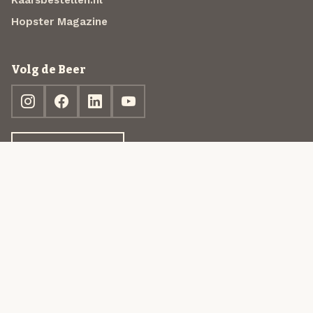
Hopster Magazine
Volg de Beer
Ontdek jouw box
© 2013-2026 Beer in a Box BV