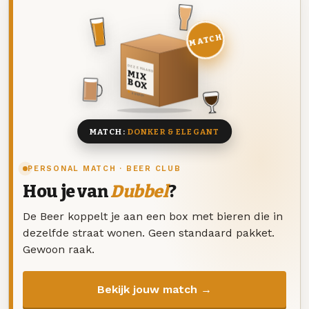
MATCH
DEZE MAAND
MIX
BOX
8 BIEREN
MATCH:
DONKER & ELEGANT
PERSONAL MATCH · BEER CLUB
Hou je van
Dubbel
?
De Beer koppelt je aan een box met bieren die in
dezelfde straat wonen. Geen standaard pakket.
Gewoon raak.
Bekijk jouw match →