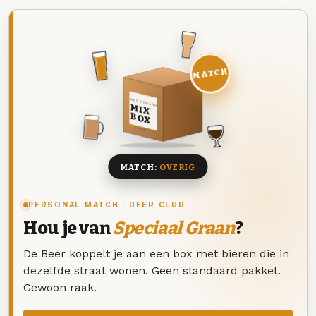
MATCH
DEZE MAAND
MIX
BOX
8 BIEREN
MATCH:
OVERIG
PERSONAL MATCH · BEER CLUB
Hou je van
Speciaal Graan
?
De Beer koppelt je aan een box met bieren die in
dezelfde straat wonen. Geen standaard pakket.
Gewoon raak.