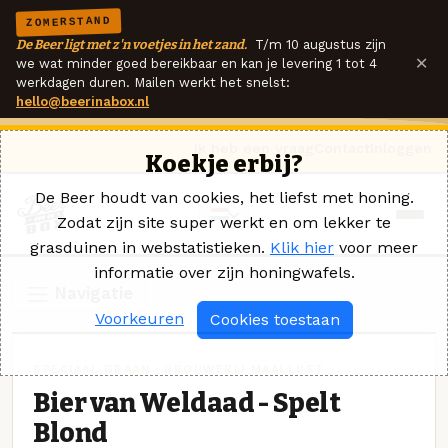
ZOMERSTAND
De Beer ligt met z'n voetjes in het zand.
T/m 10 augustus zijn
×
we wat minder goed bereikbaar en kan je levering 1 tot 4
werkdagen duren. Mailen werkt het snelst:
hello@beerinabox.nl
Ik heb een vraag
Contact
Inloggen
Koekje erbij?
De Beer houdt van cookies, het liefst met honing.
Zodat zijn site super werkt en om lekker te
grasduinen in webstatistieken.
Klik hier
voor meer
informatie over zijn honingwafels.
Navigatie
Voorkeuren
Cookies toestaan
SPECIAAL GRAAN · BROUWERIJ MAALLUST
Bier van Weldaad - Spelt
Blond