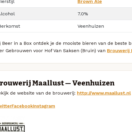
ierstijl
Brown Ale
Alcohol
7.0%
Herkomst
Veenhuizen
j Beer in a Box ontdek je de mooiste bieren van de beste 
ier Gebrouwen voor Hof Van Saksen (Bruin) van
Brouwerij 
rouwerij Maallust — Veenhuizen
kijk de website van de brouwerij:
http://www.maallust.nl
itter
Facebook
Instagram