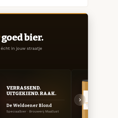
goed bier.
écht in jouw straatje
VERRASSEND.
VER
UITGEKIEND. RAAK.
UIT
De Weldoener Blond
De K
Speciaalbier · Brouwerij Maallust
Specia