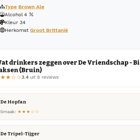
Type
Brown Ale
Alcohol
4
Kleur
34
Herkomst
Groot Brittanië
at drinkers zeggen over De Vriendschap - B
aksen (Bruin)
★★★☆☆
3.4
uit 8 reviews
De Hopfan
Smaak:
★★★☆☆
De Tripel-Tijger