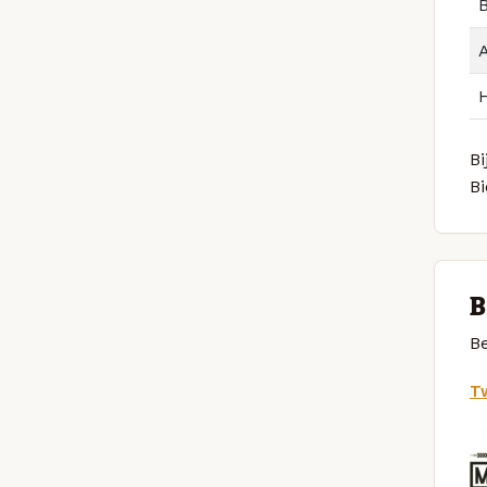
B
Bi
B
B
Be
Tw