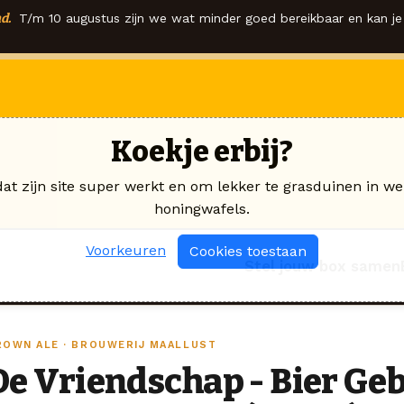
d.
T/m 10 augustus zijn we wat minder goed bereikbaar en kan je 
Koekje erbij?
dat zijn site super werkt en om lekker te grasduinen in we
honingwafels.
Voorkeuren
Cookies toestaan
Stel jouw box samen
ROWN ALE · BROUWERIJ MAALLUST
De Vriendschap - Bier G