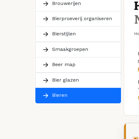
Brouwerijen
Bierproeverij organiseren
Bierstijlen
H
Smaakgroepen
Beer map
Bier glazen
Bieren
P