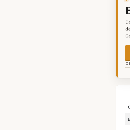
De
d
G
O