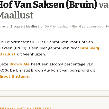
Hof Van Saksen (Bruin)
va
Maallust
ome
Brouwerij Maallust
De Vriendschap - Bier Gebrouwen voor Ho
De De Vriendschap - Bier Gebrouwen voor Hof Van
Saksen (Bruin) is een bier gebrouwen door
Brouwerij
Maallust
uit Veenhuizen.
Deze
Brown Ale
heeft een alcohol percentage van
7.0%. De bierstijl Brown Ale komt van oorsprong uit
Groot Brittanië
.
ERSONAL MATCH · BEER CLUB