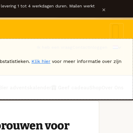
levering 1 tot 4 werkdagen duren. Mailen werkt
×
Ik heb een vraag
Contact
Inloggen
bstatistieken.
Klik hier
voor meer informatie over zijn
Bier adventskalender
Geef cadeau
Shop
Over Ons
ebrouwen voor