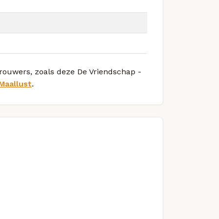
brouwers, zoals deze De Vriendschap -
Maallust
.