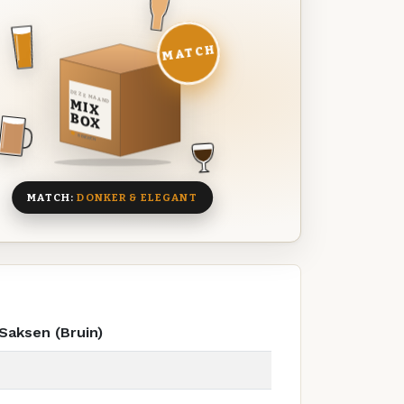
MATCH
DEZE MAAND
MIX
BOX
8 BIEREN
MATCH:
DONKER & ELEGANT
Saksen (Bruin)