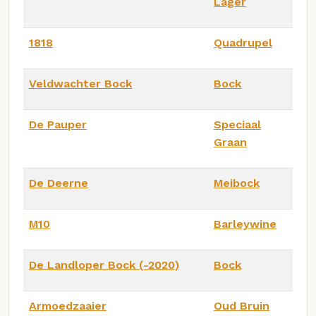
Lager
1818
Quadrupel
Veldwachter Bock
Bock
De Pauper
Speciaal
Graan
De Deerne
Meibock
M10
Barleywine
De Landloper Bock (-2020)
Bock
Armoedzaaier
Oud Bruin