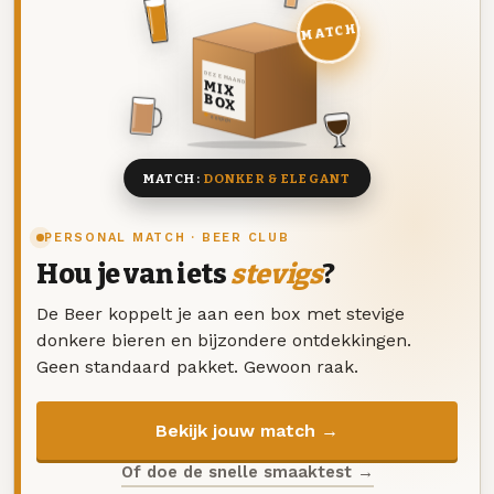
MATCH
DEZE MAAND
MIX
BOX
8 BIEREN
MATCH:
DONKER & ELEGANT
PERSONAL MATCH · BEER CLUB
Hou je van iets
stevigs
?
De Beer koppelt je aan een box met stevige
donkere bieren en bijzondere ontdekkingen.
Geen standaard pakket. Gewoon raak.
Bekijk jouw match →
Of doe de snelle smaaktest →