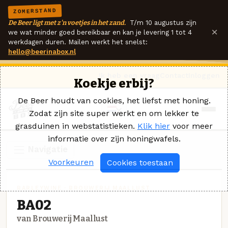
ZOMERSTAND
De Beer ligt met z'n voetjes in het zand.
T/m 10 augustus zijn
×
we wat minder goed bereikbaar en kan je levering 1 tot 4
werkdagen duren. Mailen werkt het snelst:
hello@beerinabox.nl
Ik heb een vraag
Contact
Inloggen
Koekje erbij?
De Beer houdt van cookies, het liefst met honing.
Zodat zijn site super werkt en om lekker te
grasduinen in webstatistieken.
Klik hier
voor meer
informatie over zijn honingwafels.
Navigatie
Voorkeuren
Cookies toestaan
BARLEYWINE · BROUWERIJ MAALLUST
BA02
van Brouwerij Maallust