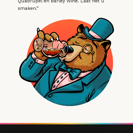
Quadrupel en Barley Wine. Laat het u
smaken.”