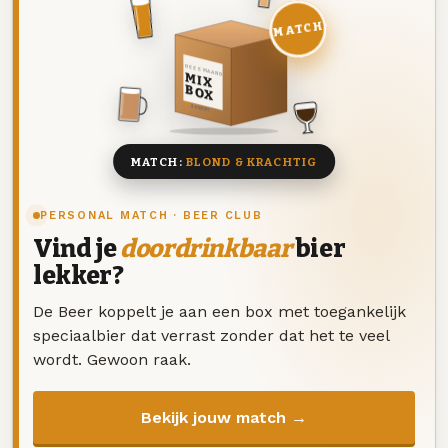
MATCH
DEZE MAAND
MIX
BOX
8 BIEREN
MATCH:
BLOND & KRACHTIG
PERSONAL MATCH · BEER CLUB
Vind je
doordrinkbaar
bier
lekker?
De Beer koppelt je aan een box met toegankelijk
speciaalbier dat verrast zonder dat het te veel
wordt. Gewoon raak.
Bekijk jouw match →