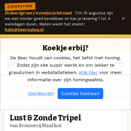
ZOMERSTAND
De Beer ligt met z'n voetjes in het zand.
T/m 10 augustus zijn
×
we wat minder goed bereikbaar en kan je levering 1 tot 4
werkdagen duren. Mailen werkt het snelst:
hello@beerinabox.nl
Ik heb een vraag
Contact
Inloggen
Koekje erbij?
De Beer houdt van cookies, het liefst met honing.
Zodat zijn site super werkt en om lekker te
grasduinen in webstatistieken.
Klik hier
voor meer
informatie over zijn honingwafels.
Navigatie
Voorkeuren
Cookies toestaan
TRIPEL · BROUWERIJ MAALLUST
Lust & Zonde Tripel
van Brouwerij Maallust