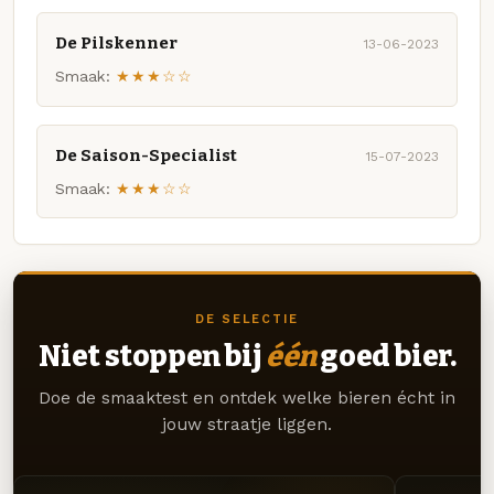
De Pilskenner
13-06-2023
Smaak:
★★★☆☆
De Saison-Specialist
15-07-2023
Smaak:
★★★☆☆
DE SELECTIE
Niet stoppen bij
één
goed bier.
Doe de smaaktest en ontdek welke bieren écht in
jouw straatje liggen.