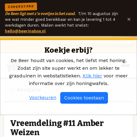
ZOMERSTAND
De Beer ligt met z'n voetjes in het zand.
T/m 10 augustus zijn
×
we wat minder goed bereikbaar en kan je levering 1 tot 4
werkdagen duren. Mailen werkt het snelst:
hello@beerinabox.nl
Ik heb een vraag
Contact
Inloggen
Koekje erbij?
De Beer houdt van cookies, het liefst met honing.
Zodat zijn site super werkt en om lekker te
grasduinen in webstatistieken.
Klik hier
voor meer
informatie over zijn honingwafels.
Navigatie
Voorkeuren
Cookies toestaan
SPECIAALBIER · BROUWERIJ MAALLUST
Vreemdeling #11 Amber
Weizen