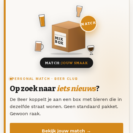
MATCH
DEZE MAAND
MIX
BOX
8 BIEREN
MATCH:
JOUW SMAAK
PERSONAL MATCH · BEER CLUB
Op zoek naar
iets nieuws
?
De Beer koppelt je aan een box met bieren die in
dezelfde straat wonen. Geen standaard pakket.
Gewoon raak.
Bekijk jouw match →