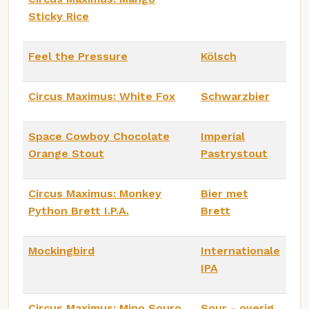
Sticky Rice
Feel the Pressure
Kölsch
Circus Maximus: White Fox
Schwarzbier
Space Cowboy Chocolate
Imperial
Orange Stout
Pastrystout
Circus Maximus: Monkey
Bier met
Python Brett I.P.A.
Brett
Mockingbird
Internationale
IPA
Circus Maximus: Mino Souro
Sour - overig