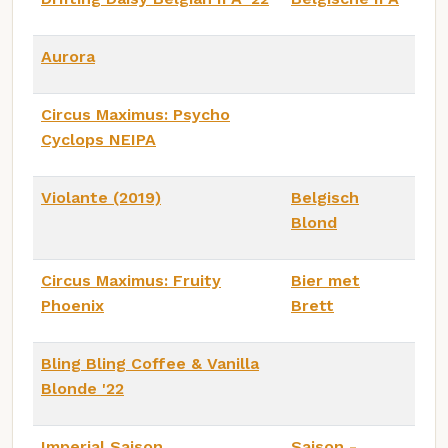
Aurora
Circus Maximus: Psycho
Cyclops NEIPA
Violante (2019)
Belgisch
Blond
Circus Maximus: Fruity
Bier met
Phoenix
Brett
Bling Bling Coffee & Vanilla
Blonde '22
Imperial Saison
Saison -