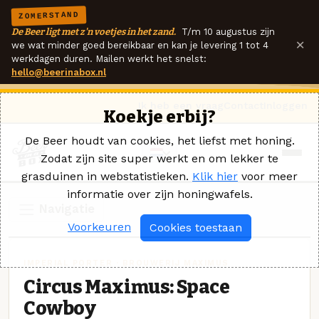
ZOMERSTAND
De Beer ligt met z'n voetjes in het zand.
T/m 10 augustus zijn
×
we wat minder goed bereikbaar en kan je levering 1 tot 4
werkdagen duren. Mailen werkt het snelst:
hello@beerinabox.nl
Ik heb een vraag
Contact
Inloggen
Koekje erbij?
De Beer houdt van cookies, het liefst met honing.
Zodat zijn site super werkt en om lekker te
grasduinen in webstatistieken.
Klik hier
voor meer
informatie over zijn honingwafels.
Navigatie
Voorkeuren
Cookies toestaan
IMPERIAL PORTER · BROUWERIJ MAXIMUS
Circus Maximus: Space
Cowboy