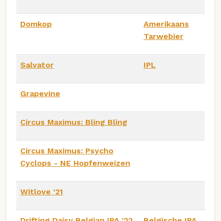
Domkop
Amerikaans
Tarwebier
Salvator
IPL
Grapevine
Circus Maximus: Bling Bling
Circus Maximus: Psycho
Cyclops - NE Hopfenweizen
Witlove '21
Drifting Daisy Belgian IPA '22
Belgische IPA