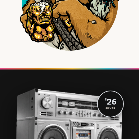
'26
SILVER