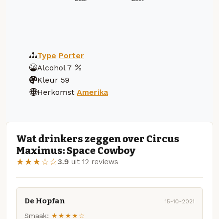
Type
Porter
Alcohol
7
Kleur
59
Herkomst
Amerika
Wat drinkers zeggen over Circus
Maximus: Space Cowboy
★★★☆☆
3.9
uit 12 reviews
De Hopfan
15-10-2021
Smaak:
★★★★☆