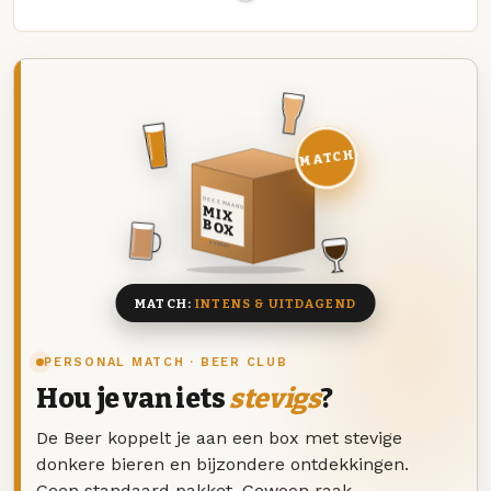
MATCH
DEZE MAAND
MIX
BOX
8 BIEREN
MATCH:
INTENS & UITDAGEND
PERSONAL MATCH · BEER CLUB
Hou je van iets
stevigs
?
De Beer koppelt je aan een box met stevige
donkere bieren en bijzondere ontdekkingen.
Geen standaard pakket. Gewoon raak.