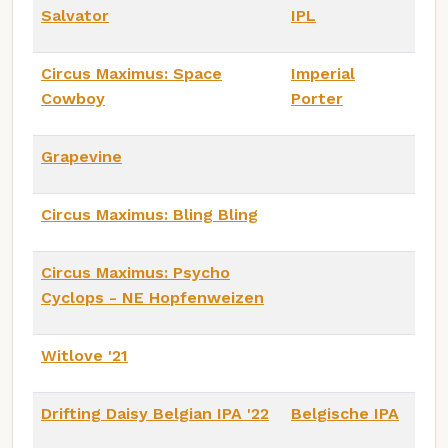
Salvator
IPL
Circus Maximus: Space
Imperial
Cowboy
Porter
Grapevine
Circus Maximus: Bling Bling
Circus Maximus: Psycho
Cyclops - NE Hopfenweizen
Witlove '21
Drifting Daisy Belgian IPA '22
Belgische IPA