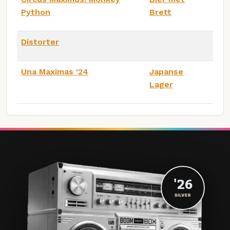
Python
Brett
Distorter
Una Maximas '24
Japanse
Lager
'26
SILVER