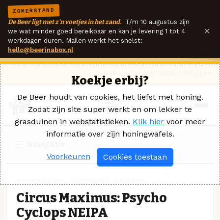
ZOMERSTAND
De Beer ligt met z'n voetjes in het zand.
T/m 10 augustus zijn
×
we wat minder goed bereikbaar en kan je levering 1 tot 4
werkdagen duren. Mailen werkt het snelst:
hello@beerinabox.nl
Ik heb een vraag
Contact
Inloggen
Koekje erbij?
De Beer houdt van cookies, het liefst met honing.
Zodat zijn site super werkt en om lekker te
grasduinen in webstatistieken.
Klik hier
voor meer
informatie over zijn honingwafels.
Navigatie
Voorkeuren
Cookies toestaan
SPECIAALBIER · BROUWERIJ MAXIMUS
Circus Maximus: Psycho
Cyclops NEIPA