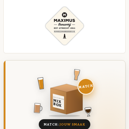
MATCH
DEZE MAAND
MIX
BOX
8 BIEREN
MATCH:
JOUW SMAAK