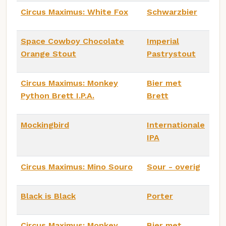
Circus Maximus: White Fox
Schwarzbier
Space Cowboy Chocolate
Imperial
Orange Stout
Pastrystout
Circus Maximus: Monkey
Bier met
Python Brett I.P.A.
Brett
Mockingbird
Internationale
IPA
Circus Maximus: Mino Souro
Sour - overig
Black is Black
Porter
Circus Maximus: Monkey
Bier met