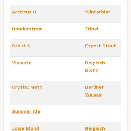
Arcticus 8
Winterbier
Donderstraal
Tripel
Stout 6
Export Stout
Violante
Belgisch
Blond
Crystal Meth
Berliner
Weisse
Summer Ale
Josje Blond
Belgisch