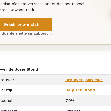
eciaalbier dat verrast zonder dat het te veel
ordt. Gewoon raak.
Bekijk jouw match →
f doe de snelle smaaktest →
Over de Josje Blond
Brouwer
Brouwerij Maximus
ierstijl
Belgisch Blond
Alcohol
7.0%
Herkomst
Utrecht