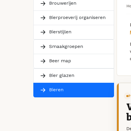
Brouwerijen
H
Bierproeverij organiseren
Bierstijlen
Smaakgroepen
Beer map
Bier glazen
Bieren
P
V
b
De