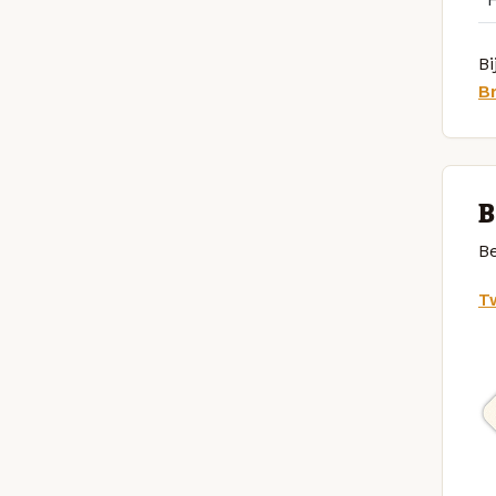
Bi
B
B
Be
Tw