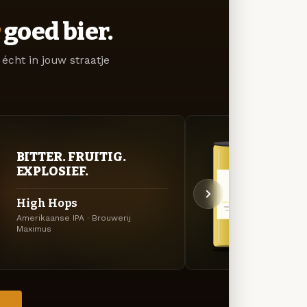
goed bier.
écht in jouw straatje
BITTER. FRUITIG.
STR
EXPLOSIEF.
TIJ
High Hops
Brut
Amerikaanse IPA · Brouwerij
Amerik
Maximus
Brouwe