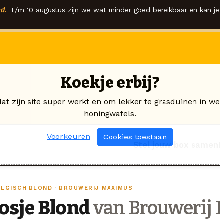
d.
T/m 10 augustus zijn we wat minder goed bereikbaar en kan je 
Koekje erbij?
dat zijn site super werkt en om lekker te grasduinen in we
honingwafels.
Voorkeuren
Cookies toestaan
Stel jouw box samen
ELGISCH BLOND · BROUWERIJ MAXIMUS
Josje Blond
van Brouwerij