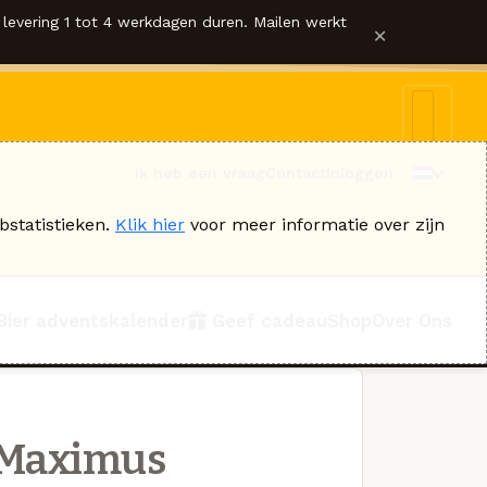
levering 1 tot 4 werkdagen duren. Mailen werkt
×
Ik heb een vraag
Contact
Inloggen
bstatistieken.
Klik hier
voor meer informatie over zijn
Bier adventskalender
Geef cadeau
Shop
Over Ons
 Maximus