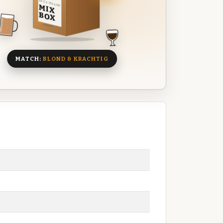
DEZE MAAND
MIX
BOX
8 BIEREN
MATCH:
BLOND & KRACHTIG