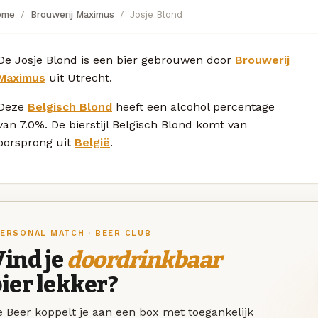
ome
Brouwerij Maximus
Josje Blond
De Josje Blond is een bier gebrouwen door
Brouwerij
Maximus
uit Utrecht.
Deze
Belgisch Blond
heeft een alcohol percentage
van 7.0%. De bierstijl Belgisch Blond komt van
oorsprong uit
België
.
ERSONAL MATCH · BEER CLUB
ind je
doordrinkbaar
ier lekker?
 Beer koppelt je aan een box met toegankelijk