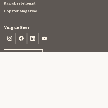
Kaarsbestellen.nl
Hopster Magazine
Volg de Beer
Ontdek jouw box
© 2013-2026 Beer in a Box BV