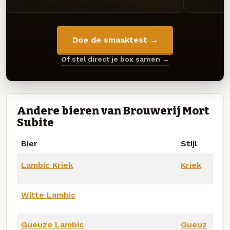
Doe de smaaktest →
Of stel direct je box samen →
Andere bieren van Brouwerij Mort
Subite
Bier
Stijl
Lambic Kriek
Kriek
Witte Lambic
Gueuze Lambic
Gueuz