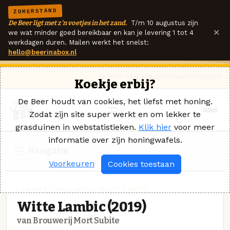
ZOMERSTAND
De Beer ligt met z'n voetjes in het zand.
T/m 10 augustus zijn
×
we wat minder goed bereikbaar en kan je levering 1 tot 4
werkdagen duren. Mailen werkt het snelst:
hello@beerinabox.nl
Ik heb een vraag
Contact
Inloggen
Koekje erbij?
De Beer houdt van cookies, het liefst met honing.
Zodat zijn site super werkt en om lekker te
grasduinen in webstatistieken.
Klik hier
voor meer
informatie over zijn honingwafels.
Navigatie
Voorkeuren
Cookies toestaan
LAMBIEK · BROUWERIJ MORT SUBITE
Witte Lambic (2019)
van Brouwerij Mort Subite