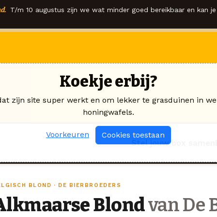
d.
T/m 10 augustus zijn we wat minder goed bereikbaar en kan je 
Koekje erbij?
dat zijn site super werkt en om lekker te grasduinen in we
honingwafels.
Voorkeuren
Cookies toestaan
Stel jouw box samen
ELGISCH BLOND · DE BIERBROEDERS
Alkmaarse Blond
van De B