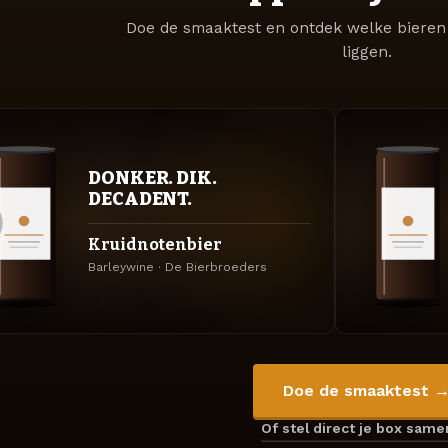
Doe de smaaktest en ontdek welke bieren 
liggen.
DONKER. DIK.
DECADENT.
Kruidnotenbier
Barleywine · De Bierbroeders
Doe de smaaktest 
Of stel direct je box sam