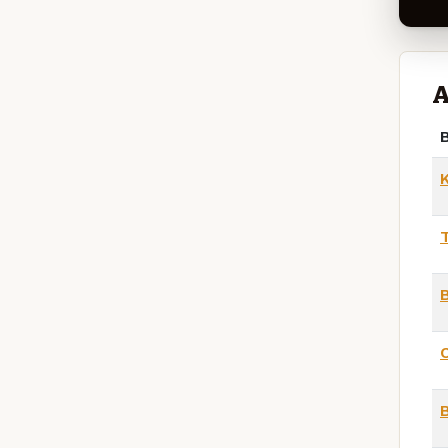
A
B
T