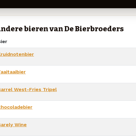
ndere bieren van De Bierbroeders
ier
Kruidnotenbier
aaitaaibier
Barrel West-Fries Tripel
Chocoladebier
Barely Wine