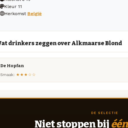
Kleur
11
Herkomst
België
at drinkers zeggen over Alkmaarse Blond
De Hopfan
Smaak:
★★★☆☆
DE SELECTIE
Niet stoppen bij
één