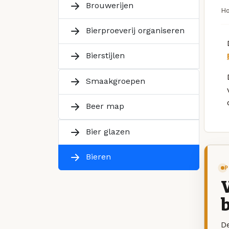
Brouwerijen
H
Bierproeverij organiseren
Bierstijlen
Smaakgroepen
Beer map
Bier glazen
Bieren
P
V
b
De