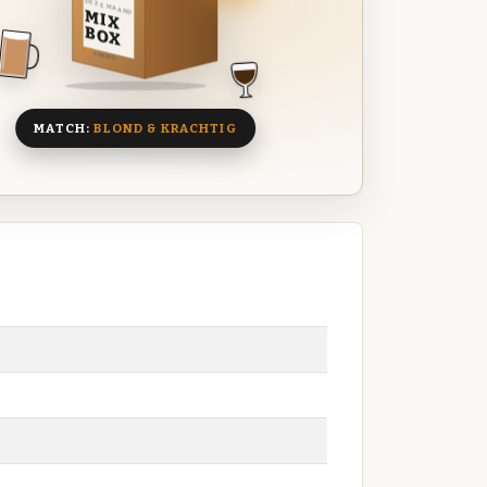
DEZE MAAND
MIX
BOX
8 BIEREN
MATCH:
BLOND & KRACHTIG