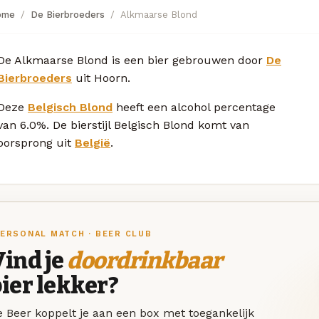
ome
De Bierbroeders
Alkmaarse Blond
De Alkmaarse Blond is een bier gebrouwen door
De
Bierbroeders
uit Hoorn.
Deze
Belgisch Blond
heeft een alcohol percentage
van 6.0%. De bierstijl Belgisch Blond komt van
oorsprong uit
België
.
ERSONAL MATCH · BEER CLUB
ind je
doordrinkbaar
ier lekker?
 Beer koppelt je aan een box met toegankelijk