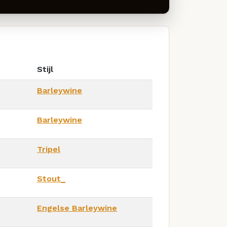
Stijl
Barleywine
Barleywine
Tripel
Stout_
Engelse Barleywine