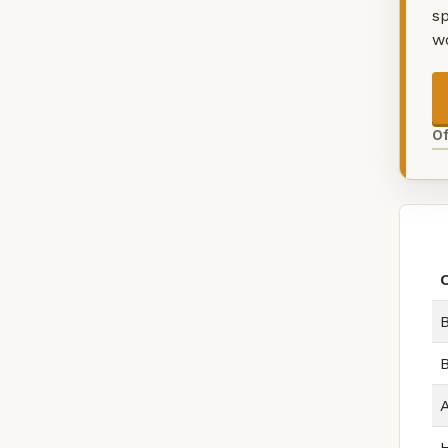
sp
w
O
B