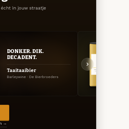
écht in jouw straatje
DONKER. DIK.
GOU
DECADENT.
ZAC
Taaitaaibier
Barr
Barleywine · De Bierbroeders
Tripel
→
en →