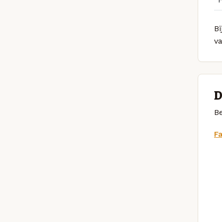
Bi
v
D
Be
F