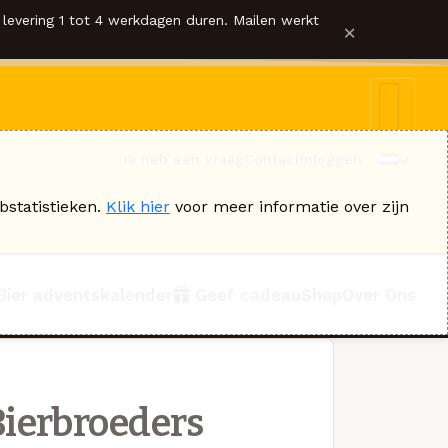
levering 1 tot 4 werkdagen duren. Mailen werkt
×
Ik heb een vraag
Contact
Inloggen
bstatistieken.
Klik hier
voor meer informatie over zijn
Bier adventskalender
Geef cadeau
Shop
Over Ons
ierbroeders