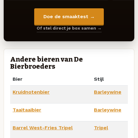
Doe de smaaktest →
Of stel direct je box samen →
Andere bieren van De
Bierbroeders
Bier
Stijl
Kruidnotenbier
Barleywine
Taaitaaibier
Barleywine
Barrel West-Fries Tripel
Tripel