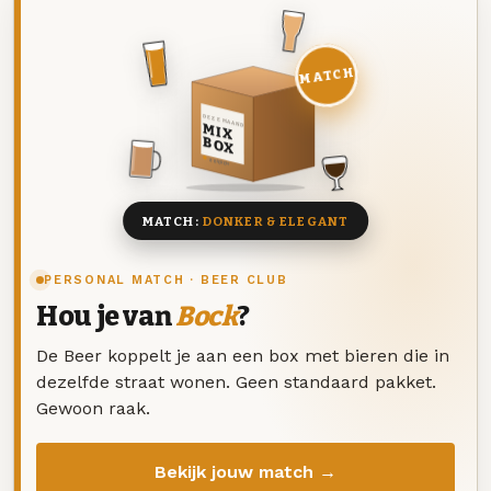
MATCH
DEZE MAAND
MIX
BOX
8 BIEREN
MATCH:
DONKER & ELEGANT
PERSONAL MATCH · BEER CLUB
Hou je van
Bock
?
De Beer koppelt je aan een box met bieren die in
dezelfde straat wonen. Geen standaard pakket.
Gewoon raak.
Bekijk jouw match →