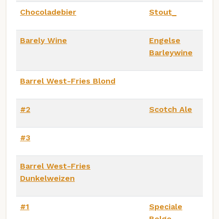
Chocoladebier
Stout_
Barely Wine
Engelse
Barleywine
Barrel West-Fries Blond
#2
Scotch Ale
#3
Barrel West-Fries
Dunkelweizen
#1
Speciale
Belge