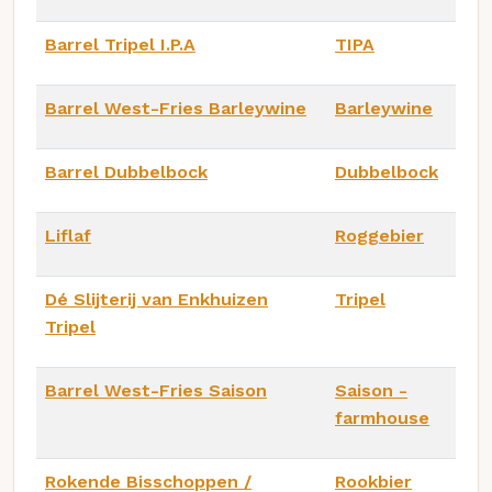
Barrel Tripel I.P.A
TIPA
Barrel West-Fries Barleywine
Barleywine
Barrel Dubbelbock
Dubbelbock
Liflaf
Roggebier
Dé Slijterij van Enkhuizen
Tripel
Tripel
Barrel West-Fries Saison
Saison -
farmhouse
Rokende Bisschoppen /
Rookbier