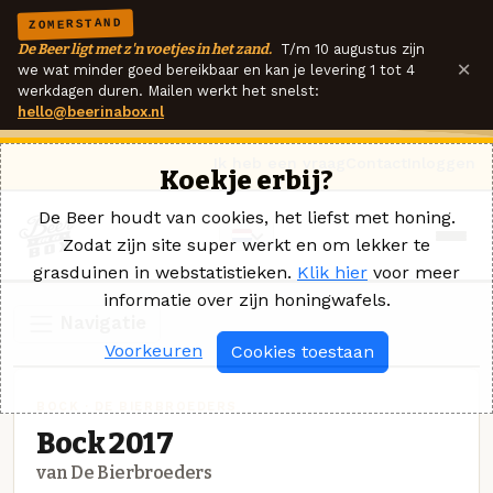
ZOMERSTAND
De Beer ligt met z'n voetjes in het zand.
T/m 10 augustus zijn
×
we wat minder goed bereikbaar en kan je levering 1 tot 4
werkdagen duren. Mailen werkt het snelst:
hello@beerinabox.nl
Ik heb een vraag
Contact
Inloggen
Koekje erbij?
De Beer houdt van cookies, het liefst met honing.
Zodat zijn site super werkt en om lekker te
grasduinen in webstatistieken.
Klik hier
voor meer
informatie over zijn honingwafels.
Navigatie
Voorkeuren
Cookies toestaan
BOCK · DE BIERBROEDERS
Bock 2017
van De Bierbroeders