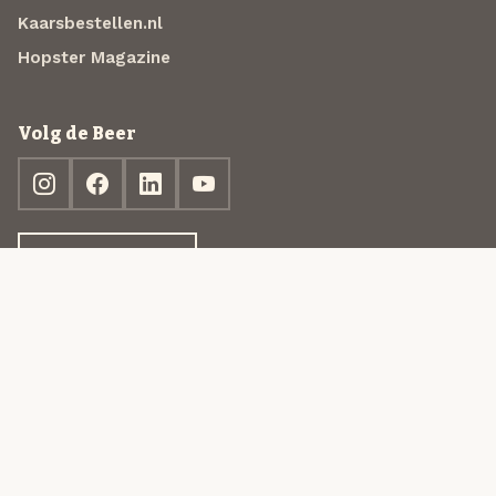
Kaarsbestellen.nl
Hopster Magazine
Volg de Beer
Ontdek jouw box
© 2013-2026 Beer in a Box BV