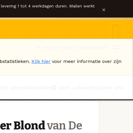
levering 1 tot 4 werkdagen duren. Mailen werkt
×
Ik heb een vraag
Contact
Inloggen
bstatistieken.
Klik hier
voor meer informatie over zijn
Bier adventskalender
Geef cadeau
Shop
Over Ons
der Blond
van De