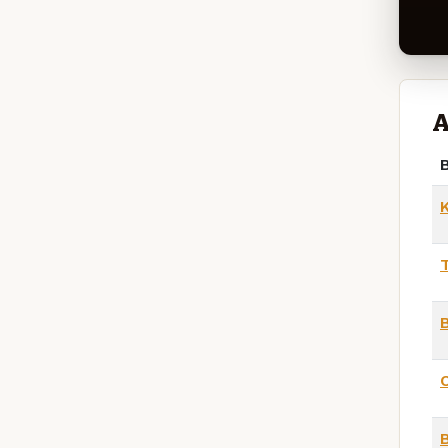
A
B
T