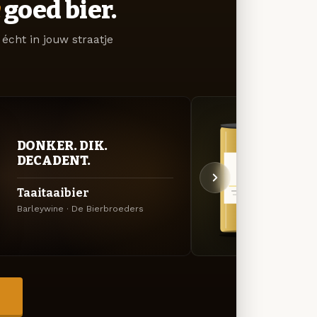
goed bier.
écht in jouw straatje
DONKER. DIK.
GOU
DECADENT.
ZAC
Taaitaaibier
Barr
Barleywine · De Bierbroeders
Tripel
→