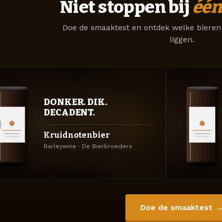
Niet stoppen bij
één
Doe de smaaktest en ontdek welke bieren 
liggen.
DONKER. DIK.
DECADENT.
Kruidnotenbier
Barleywine · De Bierbroeders
Doe de smaaktest 