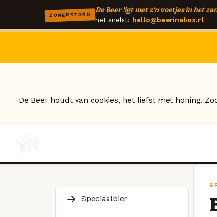
De Beer ligt met z'n voetjes in het zan
ZOMERSTAND
het snelst:
hello@beerinabox.nl
De Beer houdt van cookies, het liefst met honing. Zo
S
Speciaalbier