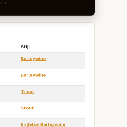
en →
Stijl
Barleywine
Barleywine
Tripel
Stout_
Engelse Barleywine