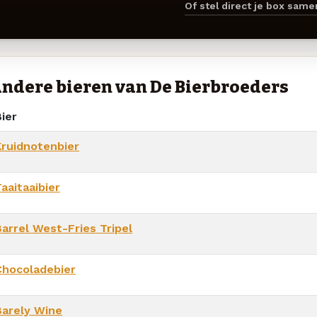
Of stel direct je box sam
ndere bieren van De Bierbroeders
ier
Kruidnotenbier
aaitaaibier
Barrel West-Fries Tripel
Chocoladebier
Barely Wine