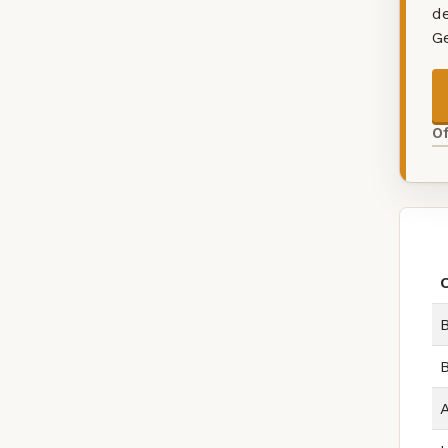
d
G
O
B