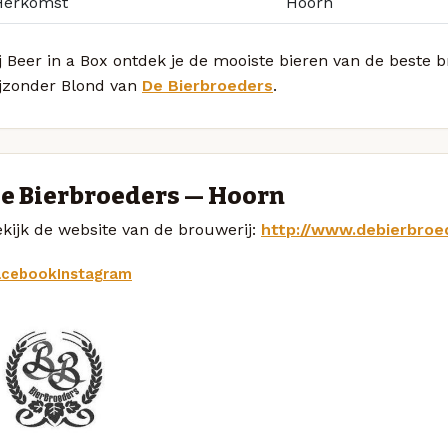
Herkomst
Hoorn
j Beer in a Box ontdek je de mooiste bieren van de beste 
ijzonder Blond van
De Bierbroeders
.
e Bierbroeders — Hoorn
kijk de website van de brouwerij:
http://www.debierbroed
acebook
Instagram