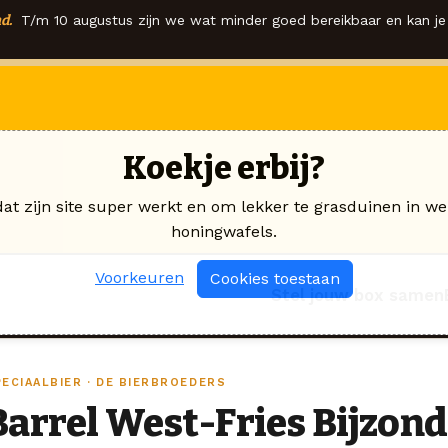
d.
T/m 10 augustus zijn we wat minder goed bereikbaar en kan je 
Koekje erbij?
dat zijn site super werkt en om lekker te grasduinen in we
honingwafels.
Voorkeuren
Cookies toestaan
Stel jouw box samen
PECIAALBIER · DE BIERBROEDERS
Barrel West-Fries Bijzon