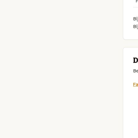
Bi
B
D
Be
F