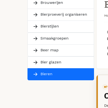
Brouwerijen
Bierproeverij organiseren
H
Bierstijlen
Smaakgroepen
Beer map
Bier glazen
Bieren
P
De