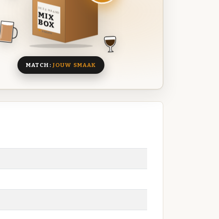
DEZE MAAND
MIX
BOX
8 BIEREN
MATCH:
JOUW SMAAK