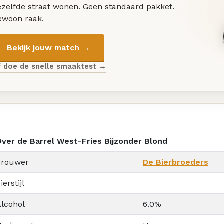
ezelfde straat wonen. Geen standaard pakket.
ewoon raak.
Bekijk jouw match →
f doe de snelle smaaktest →
Over de Barrel West-Fries Bijzonder Blond
Brouwer
De Bierbroeders
ierstijl
Alcohol
6.0%