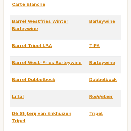
Carte Blanche
Barrel Westfries Winter
Barleywine
Barleywine
Barrel Tripel I.P.A
TIPA
Barrel West-Fries Barleywine
Barleywine
Barrel Dubbelbock
Dubbelbock
Liflaf
Roggebier
Dé Slijterij van Enkhuizen
Tripel
Tripel