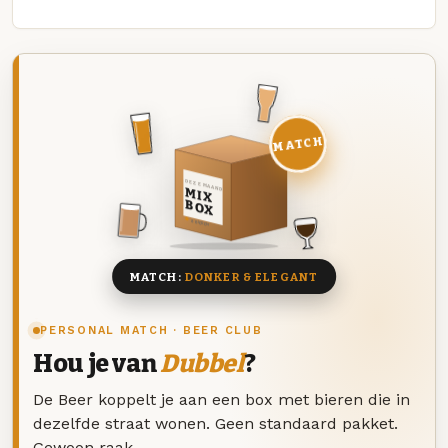
MATCH
DEZE MAAND
MIX
BOX
8 BIEREN
MATCH:
DONKER & ELEGANT
PERSONAL MATCH · BEER CLUB
Hou je van
Dubbel
?
De Beer koppelt je aan een box met bieren die in
dezelfde straat wonen. Geen standaard pakket.
Gewoon raak.