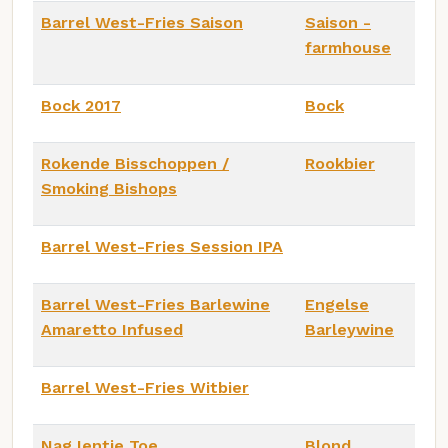
Barrel West-Fries Saison
Saison -
farmhouse
Bock 2017
Bock
Rokende Bisschoppen /
Rookbier
Smoking Bishops
Barrel West-Fries Session IPA
Barrel West-Fries Barlewine
Engelse
Amaretto Infused
Barleywine
Barrel West-Fries Witbier
Nag Ientje Toe
Blond