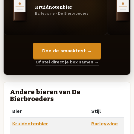
Kruidnotenbier
Barleywine · De Bierbroeders
Doe de smaaktest →
Of stel direct je box samen →
Andere bieren van De
Bierbroeders
Bier
Stijl
Kruidnotenbier
Barleywine