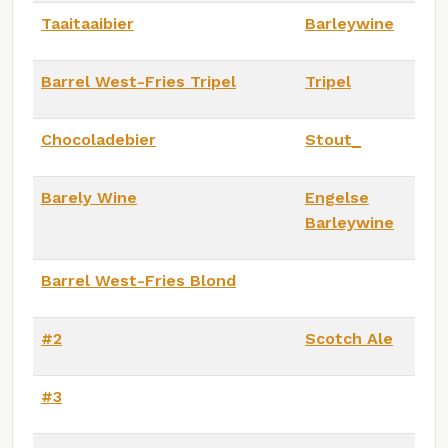
Taaitaaibier
Barleywine
Barrel West-Fries Tripel
Tripel
Chocoladebier
Stout_
Barely Wine
Engelse
Barleywine
Barrel West-Fries Blond
#2
Scotch Ale
#3