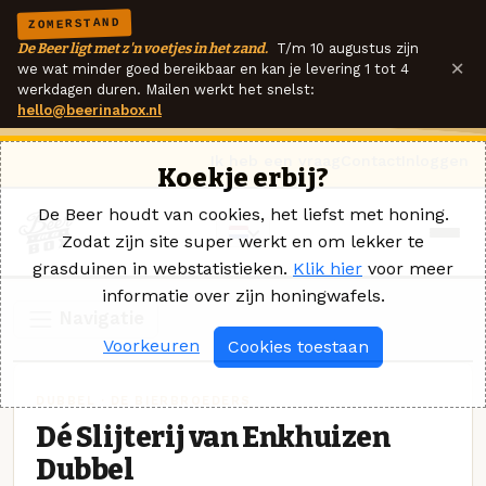
ZOMERSTAND
De Beer ligt met z'n voetjes in het zand.
T/m 10 augustus zijn
×
we wat minder goed bereikbaar en kan je levering 1 tot 4
werkdagen duren. Mailen werkt het snelst:
hello@beerinabox.nl
Ik heb een vraag
Contact
Inloggen
Koekje erbij?
De Beer houdt van cookies, het liefst met honing.
Zodat zijn site super werkt en om lekker te
grasduinen in webstatistieken.
Klik hier
voor meer
informatie over zijn honingwafels.
Navigatie
Voorkeuren
Cookies toestaan
DUBBEL · DE BIERBROEDERS
Dé Slijterij van Enkhuizen
Dubbel