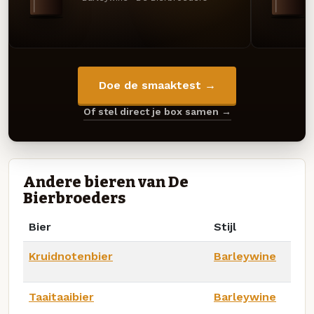
Doe de smaaktest →
Of stel direct je box samen →
Andere bieren van De
Bierbroeders
Bier
Stijl
Kruidnotenbier
Barleywine
Taaitaaibier
Barleywine