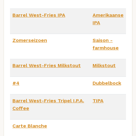
Barrel West-Fries IPA
Amerikaanse
IPA
Zomerseizoen
Saison -
farmhouse
Barrel West-Fries Milkstout
Milkstout
#4
Dubbelbock
Barrel West-Fries Tripel I.P.A.
TIPA
Coffee
Carte Blanche