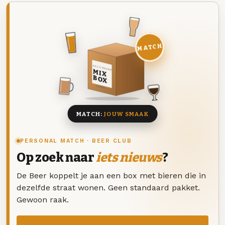
MATCH
DEZE MAAND
MIX
BOX
8 BIEREN
MATCH:
JOUW SMAAK
PERSONAL MATCH · BEER CLUB
Op zoek naar
iets nieuws
?
De Beer koppelt je aan een box met bieren die in
dezelfde straat wonen. Geen standaard pakket.
Gewoon raak.