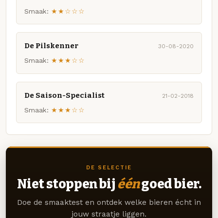
Smaak:
★★☆☆☆
De Pilskenner
30-08-2020
Smaak:
★★★☆☆
De Saison-Specialist
21-02-2018
Smaak:
★★★☆☆
DE SELECTIE
Niet stoppen bij
één
goed bier.
Doe de smaaktest en ontdek welke bieren écht in
jouw straatje liggen.