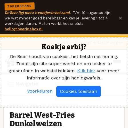
ZOMERSTAND
De Beer ligt met z'n voetjes in het zand.
T/m 10 augustus zijn
×
we wat minder goed bereikbaar en kan je levering 1 tot 4
werkdagen duren. Mailen werkt het snelst:
hello@beerinabox.nl
Ik heb een vraag
Contact
Inloggen
Koekje erbij?
De Beer houdt van cookies, het liefst met honing.
Zodat zijn site super werkt en om lekker te
grasduinen in webstatistieken.
Klik hier
voor meer
informatie over zijn honingwafels.
Navigatie
Voorkeuren
Cookies toestaan
SPECIAALBIER · DE BIERBROEDERS
Barrel West-Fries
Dunkelweizen