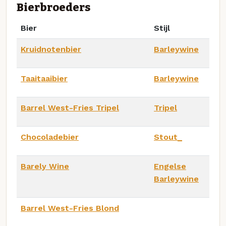
Bierbroeders
Bier
Stijl
Kruidnotenbier
Barleywine
Taaitaaibier
Barleywine
Barrel West-Fries Tripel
Tripel
Chocoladebier
Stout_
Barely Wine
Engelse
Barleywine
Barrel West-Fries Blond