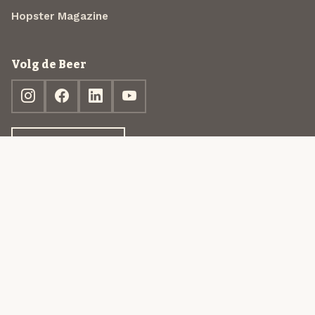
Hopster Magazine
Volg de Beer
Ontdek jouw box
© 2013-2026 Beer in a Box BV