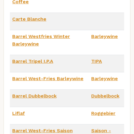
Coffee
Carte Blanche
Barrel Westfries Winter
Barleywine
Barleywine
Barrel Tripel I.P.A
TIPA
Barrel West-Fries Barleywine
Barleywine
Barrel Dubbelbock
Dubbelbock
Liflaf
Roggebier
Barrel West-Fries Saison
Saison -