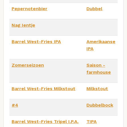
Pepernotenbier
Dubbel
Nag Ientje
Barrel West-Fries IPA
Amerikaanse
IPA
Zomerseizoen
Saison -
farmhouse
Barrel West-Fries Milkstout
Milkstout
#4
Dubbelbock
Barrel West-Fries Tripel I.P.A.
TIPA