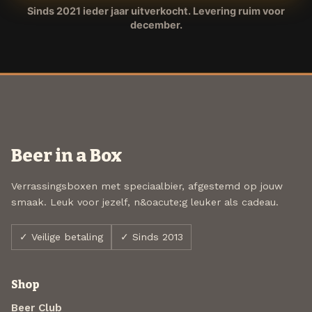
Sinds 2021 ieder jaar uitverkocht. Levering ruim voor
december.
Beer in a Box
Verrassingsboxen met speciaalbier, afgestemd op jouw
smaak. Leuk voor jezelf, n&oacute;g leuker als cadeau.
✓ Veilige betaling
✓ Sinds 2013
Shop
Beer Club