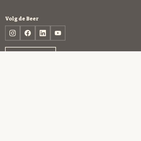
Volg de Beer
Ontdek jouw box
© 2013-2026 Beer in a Box BV