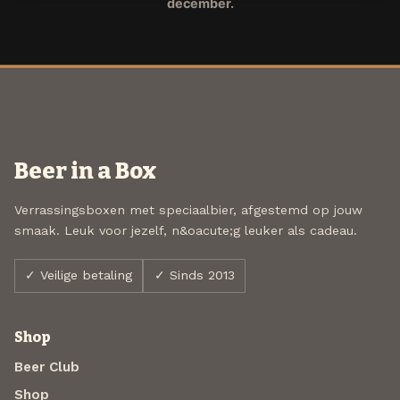
december.
Beer in a Box
Verrassingsboxen met speciaalbier, afgestemd op jouw
smaak. Leuk voor jezelf, n&oacute;g leuker als cadeau.
✓ Veilige betaling
✓ Sinds 2013
Shop
Beer Club
Shop