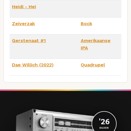
Heidi - Hei
Zeiverzak
Bock
Gerstenaat #1
Amerikaanse
IPA
Dae Willich (2022)
Quadrupel
'26
SILVER