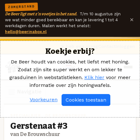
ZOMERSTAND
De Beer ligt met z'n voetjes in het zand.
T/m 10 augustus zijn
×
we wat minder goed bereikbaar en kan je levering 1 tot 4
werkdagen duren. Mailen werkt het snelst:
hello@beerinabox.nl
Ik heb een vraag
Contact
Inloggen
Koekje erbij?
De Beer houdt van cookies, het liefst met honing.
Zodat zijn site super werkt en om lekker te
grasduinen in webstatistieken.
Klik hier
voor meer
informatie over zijn honingwafels.
Navigatie
Voorkeuren
Cookies toestaan
SPECIAALBIER · DE BROUWSCHUUR
Gerstenaat #3
van De Brouwschuur