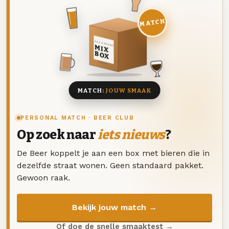
MATCH
DEZE MAAND
MIX
BOX
8 BIEREN
MATCH:
JOUW SMAAK
PERSONAL MATCH · BEER CLUB
Op zoek naar
iets nieuws
?
De Beer koppelt je aan een box met bieren die in
dezelfde straat wonen. Geen standaard pakket.
Gewoon raak.
Bekijk jouw match →
Of doe de snelle smaaktest →