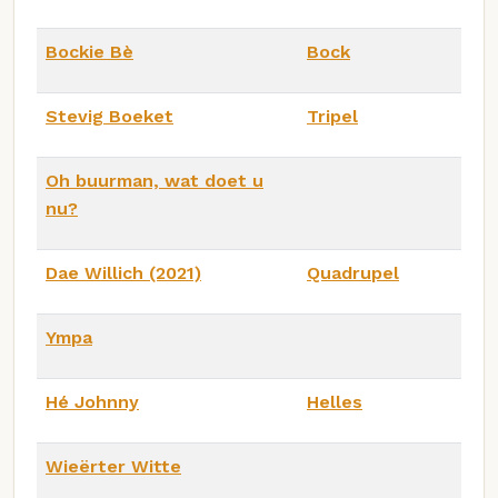
Bockie Bè
Bock
Stevig Boeket
Tripel
Oh buurman, wat doet u
nu?
Dae Willich (2021)
Quadrupel
Ympa
Hé Johnny
Helles
Wieërter Witte