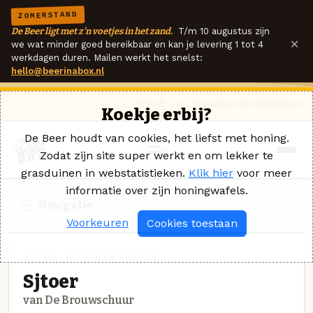
ZOMERSTAND
De Beer ligt met z'n voetjes in het zand.
T/m 10 augustus zijn
×
we wat minder goed bereikbaar en kan je levering 1 tot 4
werkdagen duren. Mailen werkt het snelst:
hello@beerinabox.nl
Ik heb een vraag
Contact
Inloggen
Koekje erbij?
De Beer houdt van cookies, het liefst met honing.
Zodat zijn site super werkt en om lekker te
grasduinen in webstatistieken.
Klik hier
voor meer
informatie over zijn honingwafels.
Navigatie
Voorkeuren
Cookies toestaan
BLOND · DE BROUWSCHUUR
Sjtoer
van De Brouwschuur