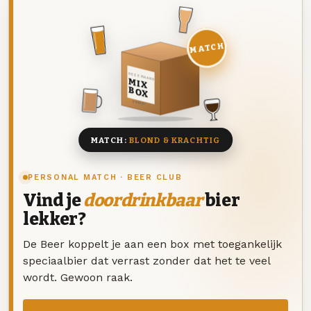
MATCH
DEZE MAAND
MIX
BOX
8 BIEREN
MATCH:
BLOND & KRACHTIG
PERSONAL MATCH · BEER CLUB
Vind je
doordrinkbaar
bier
lekker?
De Beer koppelt je aan een box met toegankelijk
speciaalbier dat verrast zonder dat het te veel
wordt. Gewoon raak.