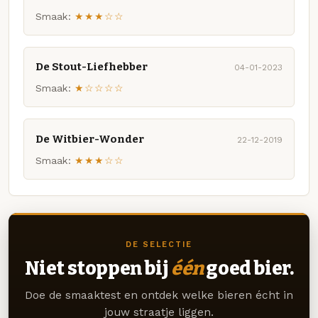
Smaak:
★★★☆☆
De Stout-Liefhebber
04-01-2023
Smaak:
★☆☆☆☆
De Witbier-Wonder
22-12-2019
Smaak:
★★★☆☆
DE SELECTIE
Niet stoppen bij
één
goed bier.
Doe de smaaktest en ontdek welke bieren écht in
jouw straatje liggen.