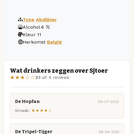
Type
Abdijbier
Alcohol
6
Kleur
11
Herkomst
België
Wat drinkers zeggen over Sjtoer
★★★☆☆
3.1
uit 4 reviews
De Hopfan
08-07-2023
Smaak:
★★★★☆
De Tripel-Tijger
06-04-2021