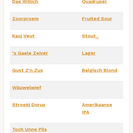
Dae Willich
Quadrupel
Zoorproem
Fruited Sour
Kaoj Veut
Stout_
‘s Gaele Zeiver
Lager
Gust Z'n Zus
Belgisch Blond
Wäuwelwief
Stroeëj Dorus
Amerikaanse
IPA
Toch Unne Pils