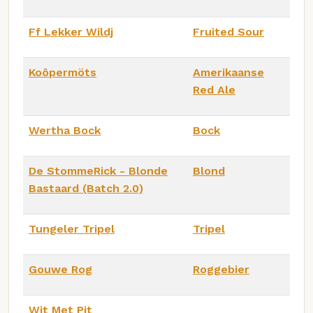
Ff Lekker Wildj
Fruited Sour
Koôpermöts
Amerikaanse
Red Ale
Wertha Bock
Bock
De StommeRick - Blonde
Blond
Bastaard (Batch 2.0)
Tungeler Tripel
Tripel
Gouwe Rog
Roggebier
Wit Met Pit