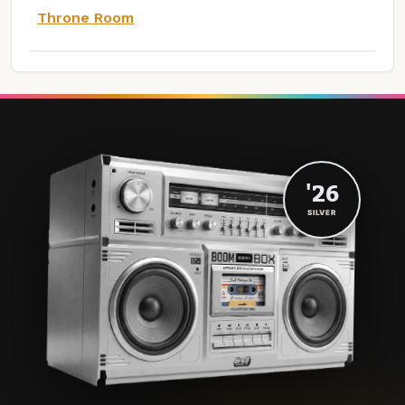
Throne Room
'26
SILVER