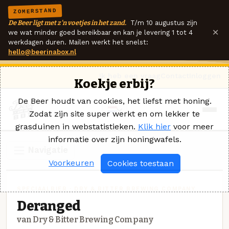
ZOMERSTAND
De Beer ligt met z'n voetjes in het zand.
T/m 10 augustus zijn
×
we wat minder goed bereikbaar en kan je levering 1 tot 4
werkdagen duren. Mailen werkt het snelst:
hello@beerinabox.nl
Ik heb een vraag
Contact
Inloggen
Koekje erbij?
De Beer houdt van cookies, het liefst met honing.
Zodat zijn site super werkt en om lekker te
grasduinen in webstatistieken.
Klik hier
voor meer
informatie over zijn honingwafels.
Navigatie
Voorkeuren
Cookies toestaan
SPECIAALBIER · DRY & BITTER BREWING COMPANY
Deranged
van Dry & Bitter Brewing Company