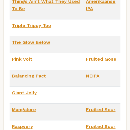
Things Ain't What They Used
Amerikaanse
To Be
IPA
Triple Trippy Too
The Glow Below
Pink Volt
Fruited Gose
Balancing Pact
NEIPA
Giant Jelly
Mangalore
Fruited Sour
Raspvery
Fruited Sour