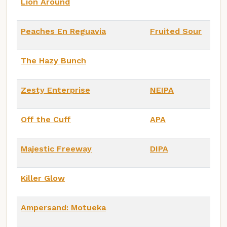
Lion Around
Peaches En Reguavia
Fruited Sour
The Hazy Bunch
Zesty Enterprise
NEIPA
Off the Cuff
APA
Majestic Freeway
DIPA
Killer Glow
Ampersand: Motueka