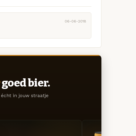
06-06-2018
goed bier.
écht in jouw straatje