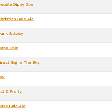
Double Dippy Doo
hristian Bale Ale
Dank & Juicy
Hobo Chic
Great Gig In The Sky
UW
at & Fruity
itra Bale Ale