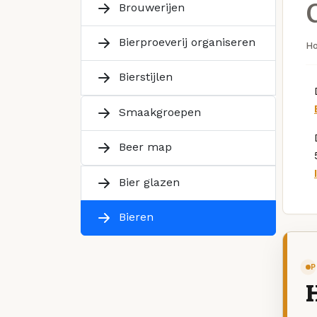
Brouwerijen
Bierproeverij organiseren
H
Bierstijlen
Smaakgroepen
Beer map
Bier glazen
Bieren
P