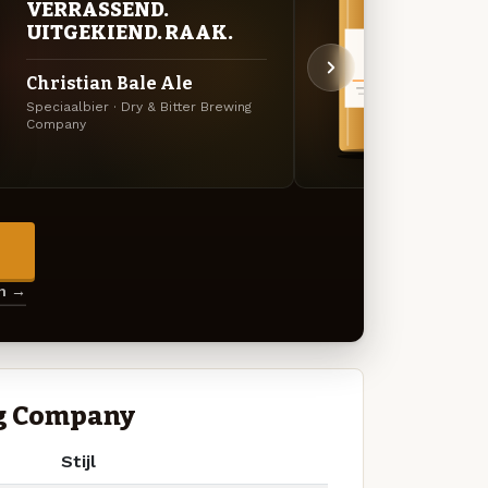
VERRASSEND.
BITT
UITGEKIEND. RAAK.
EXP
Christian Bale Ale
Dank
Speciaalbier · Dry & Bitter Brewing
Amerik
Company
Brewi
→
en →
ng Company
Stijl