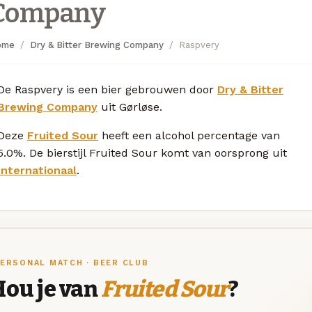
Company
ome
Dry & Bitter Brewing Company
Raspvery
De Raspvery is een bier gebrouwen door
Dry & Bitter
Brewing Company
uit Gørløse.
Deze
Fruited Sour
heeft een alcohol percentage van
5.0%. De bierstijl Fruited Sour komt van oorsprong uit
Internationaal
.
ERSONAL MATCH · BEER CLUB
Hou je van
Fruited Sour
?