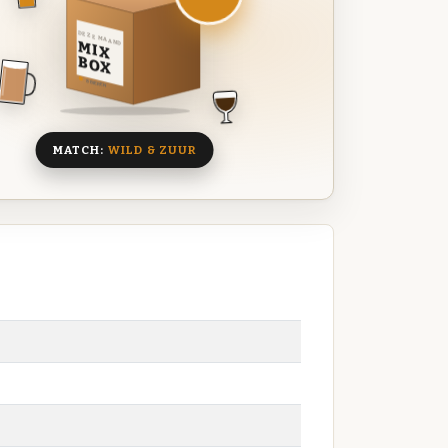
DEZE MAAND
MIX
BOX
8 BIEREN
MATCH:
WILD & ZUUR