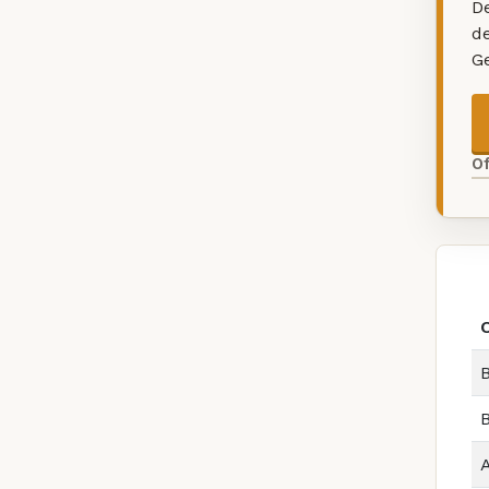
De
d
G
O
B