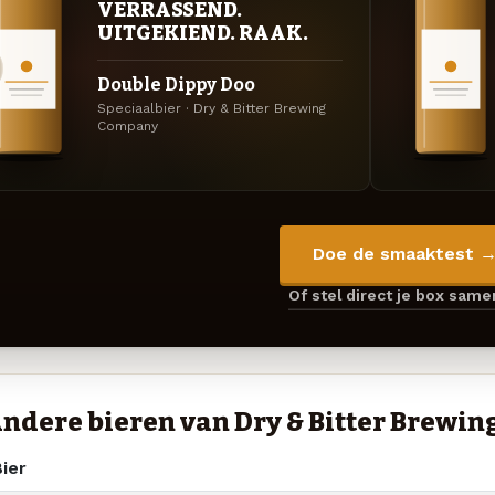
VERRASSEND.
UITGEKIEND. RAAK.
Double Dippy Doo
Speciaalbier · Dry & Bitter Brewing
Company
Doe de smaaktest 
Of stel direct je box sam
ndere bieren van Dry & Bitter Brewi
ier