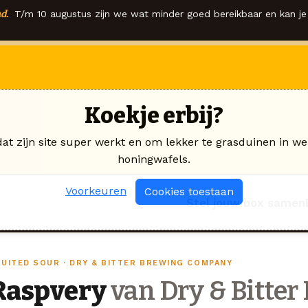
d.
T/m 10 augustus zijn we wat minder goed bereikbaar en kan je 
Koekje erbij?
dat zijn site super werkt en om lekker te grasduinen in we
honingwafels.
Voorkeuren
Cookies toestaan
Stel jouw box samen
RUITED SOUR · DRY & BITTER BREWING COMPANY
Raspvery
van Dry & Bitter