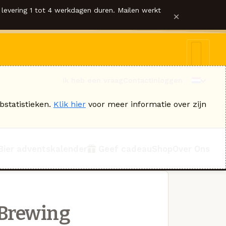
levering 1 tot 4 werkdagen duren. Mailen werkt
×
Ik heb een vraag
Contact
Inloggen
bstatistieken.
Klik hier
voor meer informatie over zijn
Bier adventskalender
Geef cadeau
Shop
Over Ons
 Brewing