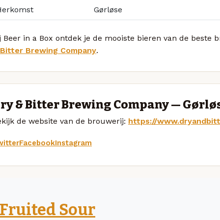
Herkomst
Gørløse
j Beer in a Box ontdek je de mooiste bieren van de beste
 Bitter Brewing Company
.
ry & Bitter Brewing Company — Gørlø
kijk de website van de brouwerij:
https://www.dryandbit
itter
Facebook
Instagram
Fruited Sour