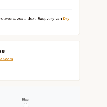
 brouwers, zoals deze Raspvery van
Dry
se
ter.com