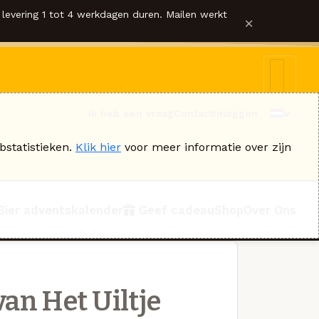
levering 1 tot 4 werkdagen duren. Mailen werkt
×
Ik heb een vraag
Contact
Inloggen
bstatistieken.
Klik hier
voor meer informatie over zijn
Bier adventskalender
Geef cadeau
Shop
Over Ons
an Het Uiltje