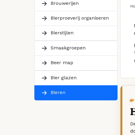
Brouwerijen
H
Bierproeverij organiseren
Bierstijlen
Smaakgroepen
Beer map
Bier glazen
Bieren
P
H
De
d