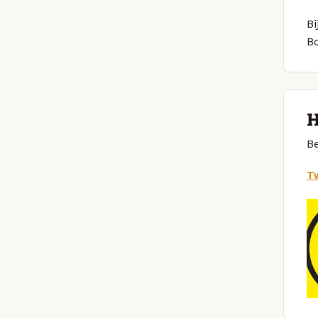
Bi
B
H
Be
Tw