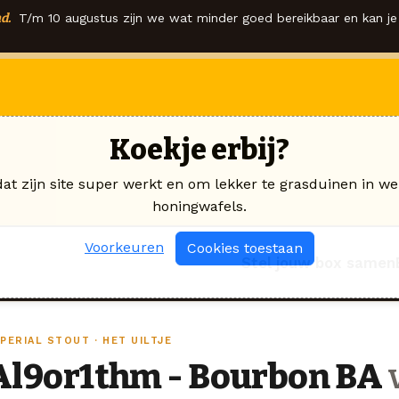
d.
T/m 10 augustus zijn we wat minder goed bereikbaar en kan je 
Koekje erbij?
dat zijn site super werkt en om lekker te grasduinen in we
honingwafels.
Voorkeuren
Cookies toestaan
Stel jouw box samen
PERIAL STOUT · HET UILTJE
Al9or1thm - Bourbon BA
v