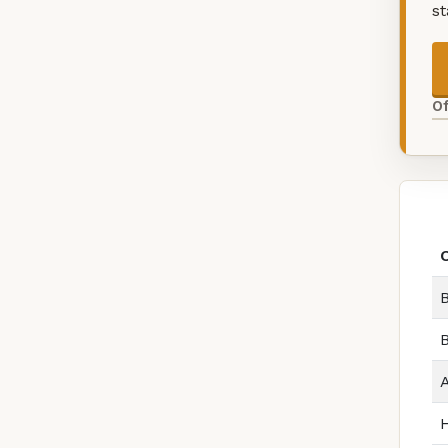
s
O
B