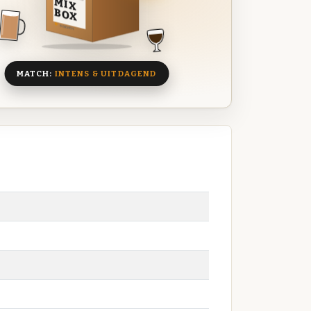
MIX
BOX
8 BIEREN
MATCH:
INTENS & UITDAGEND