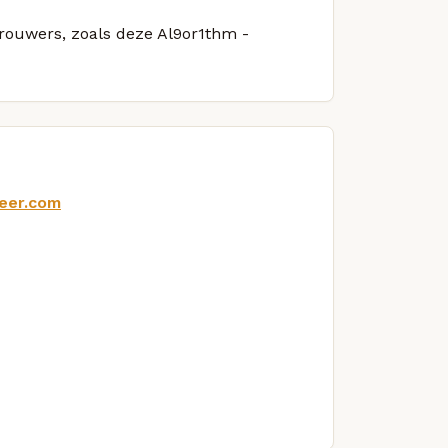
brouwers, zoals deze Al9or1thm -
beer.com