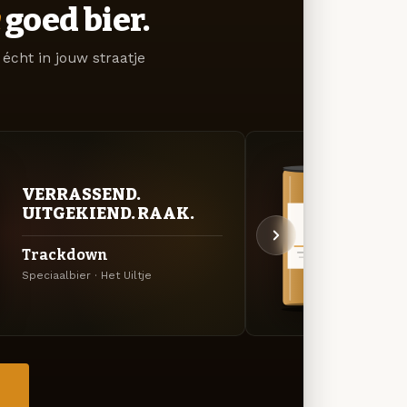
goed bier.
écht in jouw straatje
VER
VERRASSEND.
UIT
UITGEKIEND. RAAK.
FF L
Trackdown
Het 
Speciaalbier · Het Uiltje
Speciaa
→