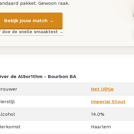
tandaard pakket. Gewoon raak.
Bekijk jouw match →
f doe de snelle smaaktest →
Over de Al9or1thm - Bourbon BA
Brouwer
Het Uiltje
ierstijl
Imperial Stout
Alcohol
14.0%
Herkomst
Haarlem