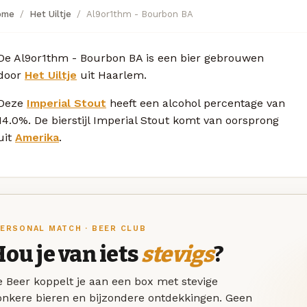
ome
Het Uiltje
Al9or1thm - Bourbon BA
De Al9or1thm - Bourbon BA is een bier gebrouwen
door
Het Uiltje
uit Haarlem.
Deze
Imperial Stout
heeft een alcohol percentage van
14.0%. De bierstijl Imperial Stout komt van oorsprong
uit
Amerika
.
ERSONAL MATCH · BEER CLUB
ou je van iets
stevigs
?
 Beer koppelt je aan een box met stevige
onkere bieren en bijzondere ontdekkingen. Geen