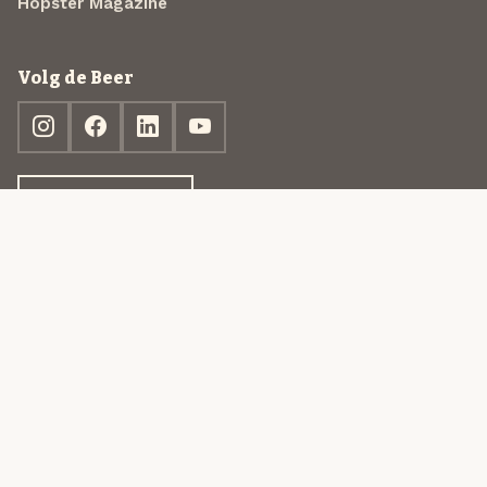
Hopster Magazine
Volg de Beer
Ontdek jouw box
© 2013-2026 Beer in a Box BV