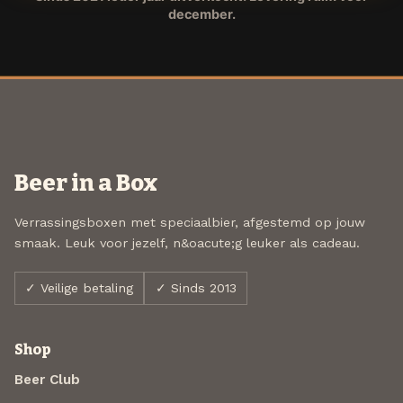
december.
Beer in a Box
Verrassingsboxen met speciaalbier, afgestemd op jouw
smaak. Leuk voor jezelf, n&oacute;g leuker als cadeau.
✓ Veilige betaling
✓ Sinds 2013
Shop
Beer Club