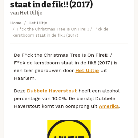
staat in de fik!! (2017)
van Het Uiltje
Home
Het Uiltje
F*ck the Christmas Tree Is On Fire!!! / F*ck de
kerstboom staat in de fik!! (2017)
De F*ck the Christmas Tree Is On Fire!!! /
F*ck de kerstboom staat in de fik!! (2017) is
een bier gebrouwen door
Het Uiltje
uit
Haarlem.
Deze
Dubbele Haverstout
heeft een alcohol
percentage van 10.0%. De bierstijl Dubbele
Haverstout komt van oorsprong uit
Amerika
.