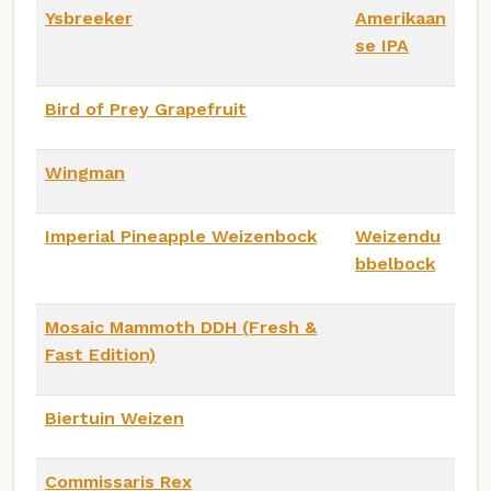
Ysbreeker
Amerikaan
se IPA
Bird of Prey Grapefruit
Wingman
Imperial Pineapple Weizenbock
Weizendu
bbelbock
Mosaic Mammoth DDH (Fresh &
Fast Edition)
Biertuin Weizen
Commissaris Rex