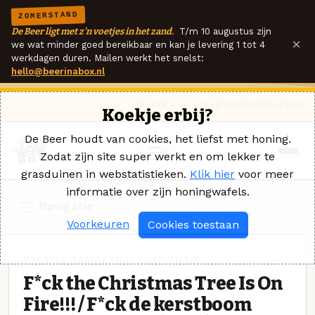
ZOMERSTAND
De Beer ligt met z'n voetjes in het zand.
T/m 10 augustus zijn
×
we wat minder goed bereikbaar en kan je levering 1 tot 4
werkdagen duren. Mailen werkt het snelst:
hello@beerinabox.nl
Ik heb een vraag
Contact
Inloggen
Koekje erbij?
De Beer houdt van cookies, het liefst met honing.
Zodat zijn site super werkt en om lekker te
grasduinen in webstatistieken.
Klik hier
voor meer
informatie over zijn honingwafels.
Navigatie
Voorkeuren
Cookies toestaan
DUBBELE HAVERSTOUT · HET UILTJE
F*ck the Christmas Tree Is On
Fire!!! / F*ck de kerstboom