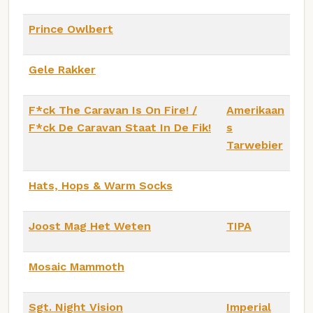
Prince Owlbert
Gele Rakker
F*ck The Caravan Is On Fire! /
Amerikaan
F*ck De Caravan Staat In De Fik!
s
Tarwebier
Hats, Hops & Warm Socks
Joost Mag Het Weten
TIPA
Mosaic Mammoth
Sgt. Night Vision
Imperial