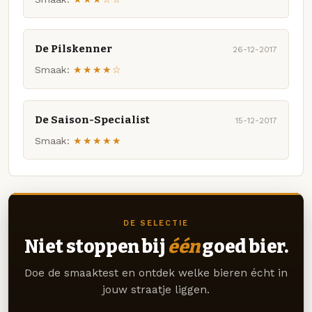
De Pilskenner
26-12-2017
Smaak:
★★★★☆
De Saison-Specialist
15-12-2017
Smaak:
★★★★★
DE SELECTIE
Niet stoppen bij
één
goed bier.
Doe de smaaktest en ontdek welke bieren écht in
jouw straatje liggen.