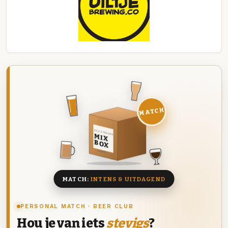
MATCH
DEZE MAAND
MIX
BOX
8 BIEREN
MATCH:
INTENS & UITDAGEND
PERSONAL MATCH · BEER CLUB
Hou je van iets
stevigs
?