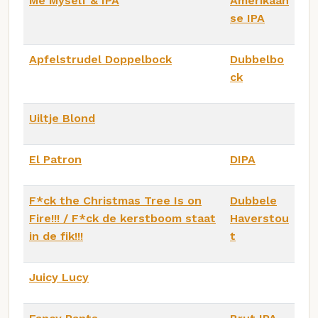
Me Myself & IPA
Amerikaan
se IPA
Apfelstrudel Doppelbock
Dubbelbo
ck
Uiltje Blond
El Patron
DIPA
F*ck the Christmas Tree Is on
Dubbele
Fire!!! / F*ck de kerstboom staat
Haverstou
in de fik!!!
t
Juicy Lucy