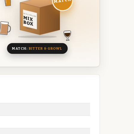
MATCH
DEZE MAAND
MIX
BOX
8 BIEREN
MATCH:
BITTER & GROWL