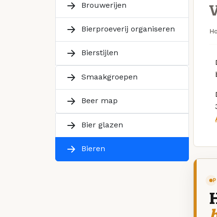
Brouwerijen
Bierproeverij organiseren
H
Bierstijlen
Smaakgroepen
Beer map
Bier glazen
Bieren
P