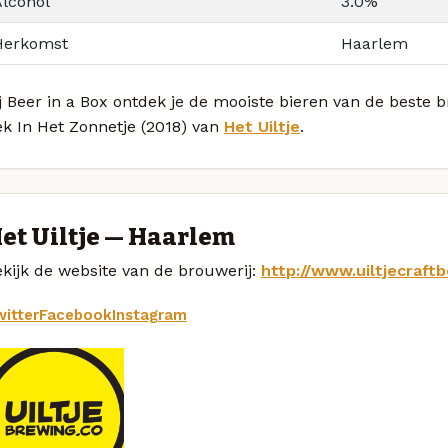
Alcohol
3.0%
Herkomst
Haarlem
j Beer in a Box ontdek je de mooiste bieren van de beste
k In Het Zonnetje (2018) van
Het Uiltje
.
et Uiltje — Haarlem
kijk de website van de brouwerij:
http://www.uiltjecraft
itter
Facebook
Instagram