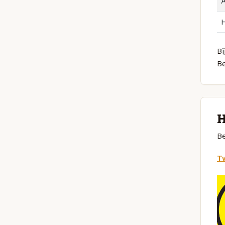
Bi
Be
H
Be
Tw