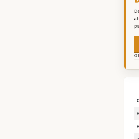
De
a
p
O
B