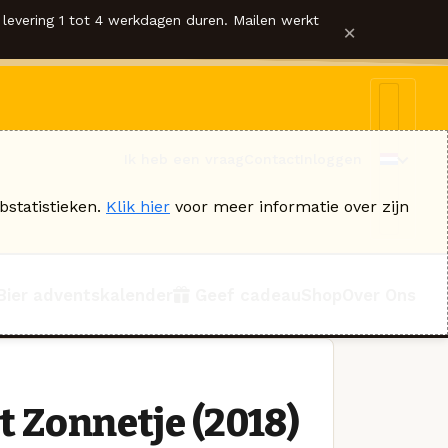
levering 1 tot 4 werkdagen duren. Mailen werkt
×
Ik heb een vraag
Contact
Inloggen
bstatistieken.
Klik hier
voor meer informatie over zijn
Bier adventskalender
Geef cadeau
Shop
Over Ons
t Zonnetje (2018)