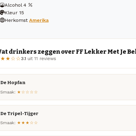
Alcohol
4
Kleur
15
Herkomst
Amerika
at drinkers zeggen over FF Lekker Met Je Bek
★★★☆☆
3.1
uit 11 reviews
De Hopfan
Smaak:
★☆☆☆☆
De Tripel-Tijger
Smaak:
★★★☆☆