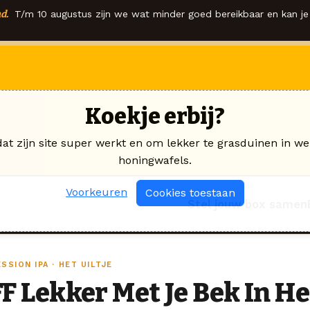
d.
T/m 10 augustus zijn we wat minder goed bereikbaar en kan je 
Koekje erbij?
dat zijn site super werkt en om lekker te grasduinen in we
honingwafels.
Voorkeuren
Cookies toestaan
Stel jouw box samen
SSION IPA · HET UILTJE
FF Lekker Met Je Bek In He