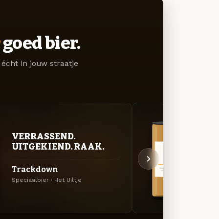
goed bier.
écht in jouw straatje
VER
VERRASSEND.
UIT
UITGEKIEND. RAAK.
FF L
Trackdown
Het 
Speciaalbier · Het Uiltje
Speciaa