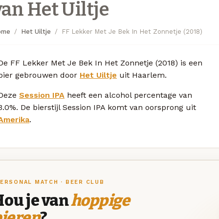
van Het Uiltje
ome
Het Uiltje
FF Lekker Met Je Bek In Het Zonnetje (2018)
De FF Lekker Met Je Bek In Het Zonnetje (2018) is een
bier gebrouwen door
Het Uiltje
uit Haarlem.
Deze
Session IPA
heeft een alcohol percentage van
3.0%. De bierstijl Session IPA komt van oorsprong uit
Amerika
.
ERSONAL MATCH · BEER CLUB
Hou je van
hoppige
bieren
?