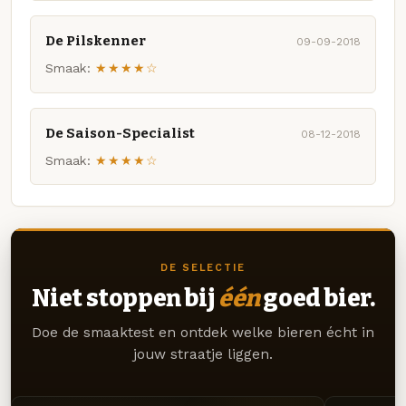
De Pilskenner
09-09-2018
Smaak:
★★★★☆
De Saison-Specialist
08-12-2018
Smaak:
★★★★☆
DE SELECTIE
Niet stoppen bij
één
goed bier.
Doe de smaaktest en ontdek welke bieren écht in
jouw straatje liggen.