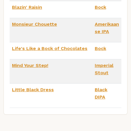
Blazin' Raisin
Bock
Monsieur Chouette
Amerikaan
se IPA
Life's Like a Bock of Chocolates
Bock
Mind Your Step!
Imperial
Stout
Little Black Dress
Black
DIPA