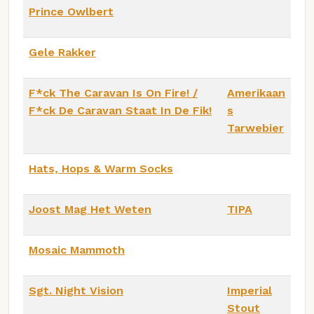
Prince Owlbert
Gele Rakker
F*ck The Caravan Is On Fire! /
Amerikaan
F*ck De Caravan Staat In De Fik!
s
Tarwebier
Hats, Hops & Warm Socks
Joost Mag Het Weten
TIPA
Mosaic Mammoth
Sgt. Night Vision
Imperial
Stout