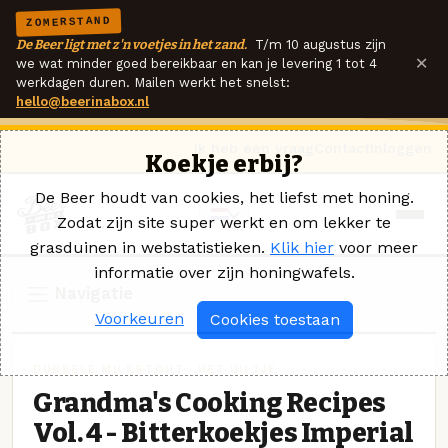
ZOMERSTAND
De Beer ligt met z'n voetjes in het zand.
T/m 10 augustus zijn
×
we wat minder goed bereikbaar en kan je levering 1 tot 4
werkdagen duren. Mailen werkt het snelst:
hello@beerinabox.nl
Ik heb een vraag
Contact
Inloggen
Koekje erbij?
De Beer houdt van cookies, het liefst met honing.
Zodat zijn site super werkt en om lekker te
grasduinen in webstatistieken.
Klik hier
voor meer
informatie over zijn honingwafels.
Navigatie
Voorkeuren
Cookies toestaan
DUBBELE MILKSTOUT · HET UILTJE
Grandma's Cooking Recipes
Vol. 4 - Bitterkoekjes Imperial