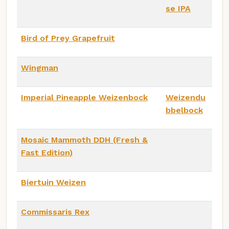
se IPA
Bird of Prey Grapefruit
Wingman
Imperial Pineapple Weizenbock
Weizendu
bbelbock
Mosaic Mammoth DDH (Fresh &
Fast Edition)
Biertuin Weizen
Commissaris Rex