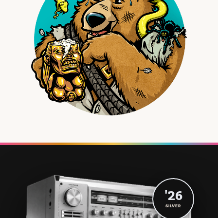
'26
SILVER