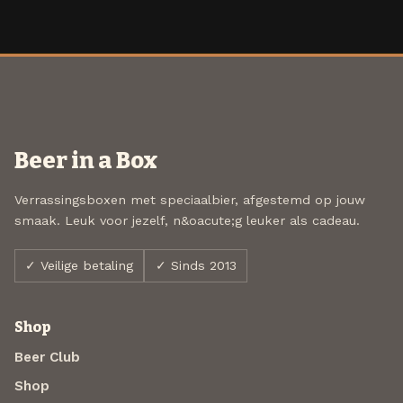
Beer in a Box
Verrassingsboxen met speciaalbier, afgestemd op jouw
smaak. Leuk voor jezelf, n&oacute;g leuker als cadeau.
✓ Veilige betaling
✓ Sinds 2013
Shop
Beer Club
Shop