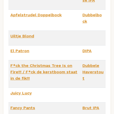
se IPA
Apfelstrudel Doppelbock
Dubbelbo
ck
Uiltje Blond
El Patron
DIPA
F*ck the Christmas Tree Is on
Dubbele
Fire!!! / F*ck de kerstboom staat
Haverstou
in de fik!!!
t
Juicy Lucy
Fancy Pants
Brut IPA