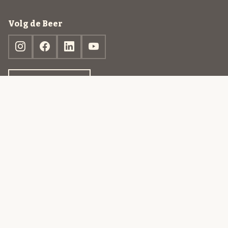
Volg de Beer
Ontdek jouw box
© 2013-2026 Beer in a Box BV