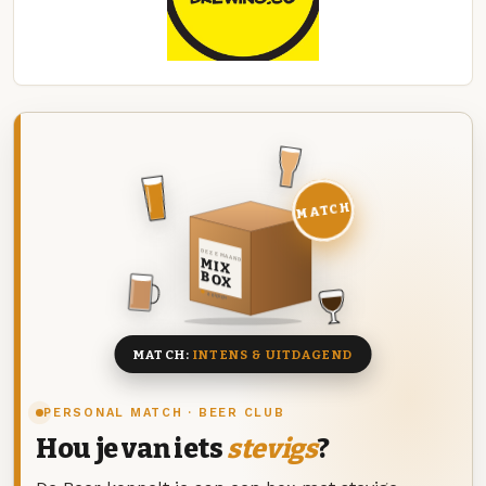
MATCH
DEZE MAAND
MIX
BOX
8 BIEREN
MATCH:
INTENS & UITDAGEND
PERSONAL MATCH · BEER CLUB
Hou je van iets
stevigs
?