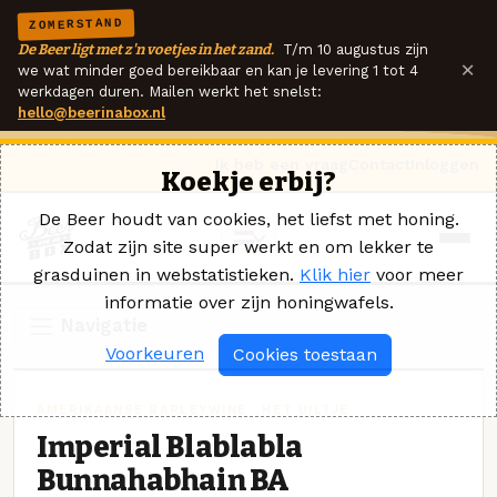
ZOMERSTAND
De Beer ligt met z'n voetjes in het zand.
T/m 10 augustus zijn
×
we wat minder goed bereikbaar en kan je levering 1 tot 4
werkdagen duren. Mailen werkt het snelst:
hello@beerinabox.nl
Ik heb een vraag
Contact
Inloggen
Koekje erbij?
De Beer houdt van cookies, het liefst met honing.
Zodat zijn site super werkt en om lekker te
grasduinen in webstatistieken.
Klik hier
voor meer
informatie over zijn honingwafels.
Navigatie
Voorkeuren
Cookies toestaan
AMERIKAANSE BARLEYWINE · HET UILTJE
Imperial Blablabla
Bunnahabhain BA