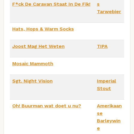
F*ck De Caravan Staat In De Fik!
s
Tarwebier
Hats, Hops & Warm Socks
Joost Mag Het Weten
TIPA
Mosaic Mammoth
Sgt. Night Vision
Imperial
Stout
Oh! Buurman wat doet u nu?
Amerikaan
se
Barleywin
e