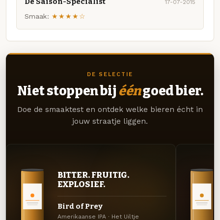
De Saison-Specialist
17-07-2015
Smaak:
★★★★☆
DE SELECTIE
Niet stoppen bij
één
goed bier.
Doe de smaaktest en ontdek welke bieren écht in
jouw straatje liggen.
BITTER. FRUITIG.
EXPLOSIEF.
Bird of Prey
Amerikaanse IPA · Het Uiltje