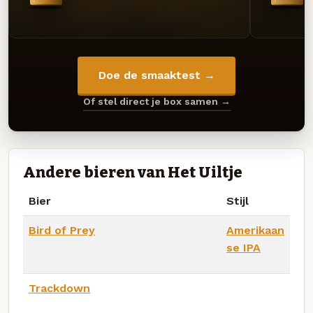
Doe de smaaktest →
Of stel direct je box samen →
Andere bieren van Het Uiltje
Bier
Stijl
Bird of Prey
Amerikaan
se IPA
Trackdown