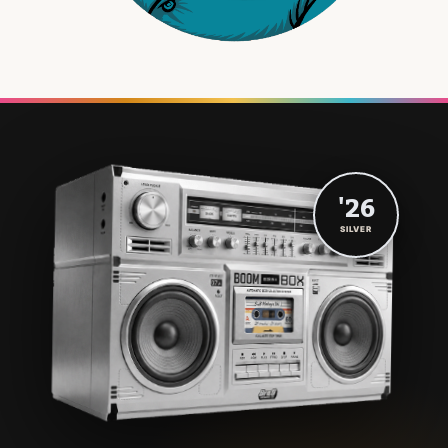
'26
SILVER