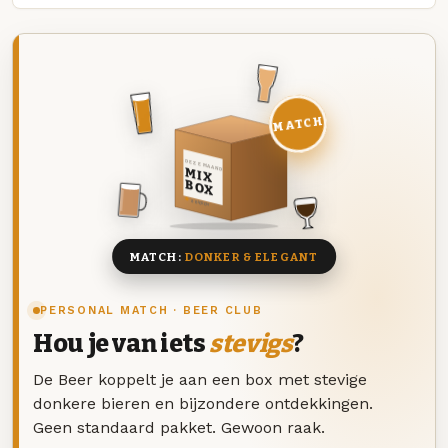
MATCH
DEZE MAAND
MIX
BOX
8 BIEREN
MATCH:
DONKER & ELEGANT
PERSONAL MATCH · BEER CLUB
Hou je van iets
stevigs
?
De Beer koppelt je aan een box met stevige
donkere bieren en bijzondere ontdekkingen.
Geen standaard pakket. Gewoon raak.