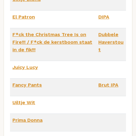
El Patron
DIPA
F*ck the Christmas Tree Is on
Dubbele
Fire!!! / F*ck de kerstboom staat
Haverstou
in de fik!!!
t
Juicy Lucy
Fancy Pants
Brut IPA
Uiltje Wit
Prima Donna