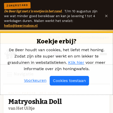
ZOMERSTAND
De Beer ligt met z'n voetjes in het zand.
T/m 10 augustus zijn
×
we wat minder goed bereikbaar en kan je levering 1 tot 4
werkdagen duren. Mailen werkt het snelst:
hello@beerinabox.nl
Ik heb een vraag
Contact
Inloggen
Koekje erbij?
De Beer houdt van cookies, het liefst met honing.
Zodat zijn site super werkt en om lekker te
grasduinen in webstatistieken.
Klik hier
voor meer
informatie over zijn honingwafels.
Navigatie
Voorkeuren
Cookies toestaan
BALTIC PORTER · HET UILTJE
Matryoshka Doll
van Het Uiltje