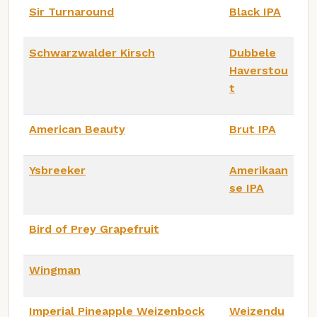
Sir Turnaround
Black IPA
Schwarzwalder Kirsch
Dubbele
Haverstou
t
American Beauty
Brut IPA
Ysbreeker
Amerikaan
se IPA
Bird of Prey Grapefruit
Wingman
Imperial Pineapple Weizenbock
Weizendu