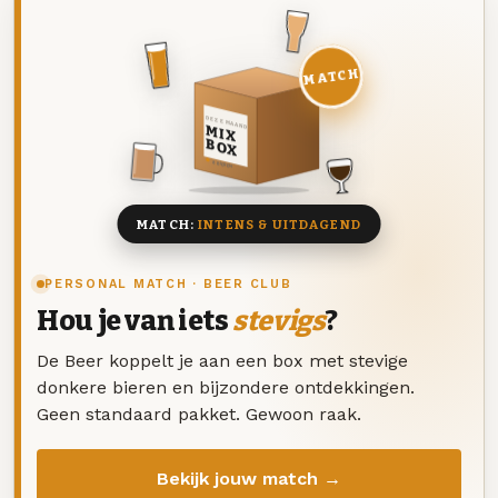
MATCH
DEZE MAAND
MIX
BOX
8 BIEREN
MATCH:
INTENS & UITDAGEND
PERSONAL MATCH · BEER CLUB
Hou je van iets
stevigs
?
De Beer koppelt je aan een box met stevige
donkere bieren en bijzondere ontdekkingen.
Geen standaard pakket. Gewoon raak.
Bekijk jouw match →