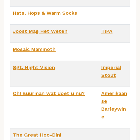
Hats, Hops & Warm Socks
Joost Mag Het Weten
TIPA
Mosaic Mammoth
Sgt. Night Vision
Imperial
Stout
Oh! Buurman wat doet u nu?
Amerikaan
se
Barleywin
e
The Great Hoo-Dini