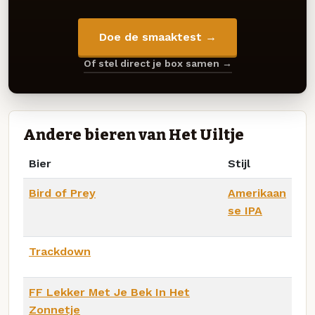
Doe de smaaktest →
Of stel direct je box samen →
Andere bieren van Het Uiltje
Bier
Stijl
Bird of Prey
Amerikaan
se IPA
Trackdown
FF Lekker Met Je Bek In Het
Zonnetje