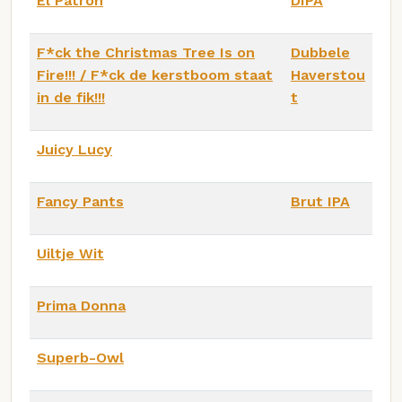
El Patron
DIPA
F*ck the Christmas Tree Is on
Dubbele
Fire!!! / F*ck de kerstboom staat
Haverstou
in de fik!!!
t
Juicy Lucy
Fancy Pants
Brut IPA
Uiltje Wit
Prima Donna
Superb-Owl