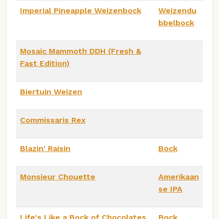
Imperial Pineapple Weizenbock
Weizendu
bbelbock
Mosaic Mammoth DDH (Fresh &
Fast Edition)
Biertuin Weizen
Commissaris Rex
Blazin' Raisin
Bock
Monsieur Chouette
Amerikaan
se IPA
Life's Like a Bock of Chocolates
Bock