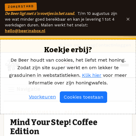
ZOMERSTAND
De Beer ligt met z'n voetjes in het zand.
T/m 10 augustus zijn
×
we wat minder goed bereikbaar en kan je levering 1 tot 4
werkdagen duren. Mailen werkt het snelst:
hello@beerinabox.nl
Ik heb een vraag
Contact
Inloggen
Koekje erbij?
De Beer houdt van cookies, het liefst met honing.
Zodat zijn site super werkt en om lekker te
grasduinen in webstatistieken.
Klik hier
voor meer
informatie over zijn honingwafels.
Navigatie
Voorkeuren
Cookies toestaan
IMPERIAL KOFFIESTOUT · HET UILTJE
Mind Your Step! Coffee
Edition