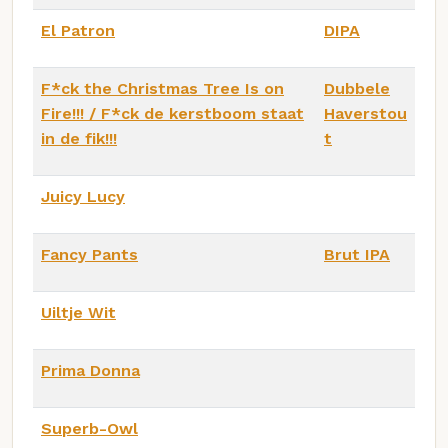
El Patron
DIPA
F*ck the Christmas Tree Is on
Dubbele
Fire!!! / F*ck de kerstboom staat
Haverstou
in de fik!!!
t
Juicy Lucy
Fancy Pants
Brut IPA
Uiltje Wit
Prima Donna
Superb-Owl