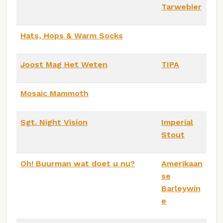
Tarwebier
Hats, Hops & Warm Socks
Joost Mag Het Weten
TIPA
Mosaic Mammoth
Sgt. Night Vision
Imperial
Stout
Oh! Buurman wat doet u nu?
Amerikaan
se
Barleywin
e