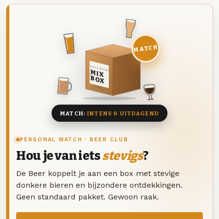
MATCH
DEZE MAAND
MIX
BOX
8 BIEREN
MATCH:
INTENS & UITDAGEND
PERSONAL MATCH · BEER CLUB
Hou je van iets
stevigs
?
De Beer koppelt je aan een box met stevige
donkere bieren en bijzondere ontdekkingen.
Geen standaard pakket. Gewoon raak.