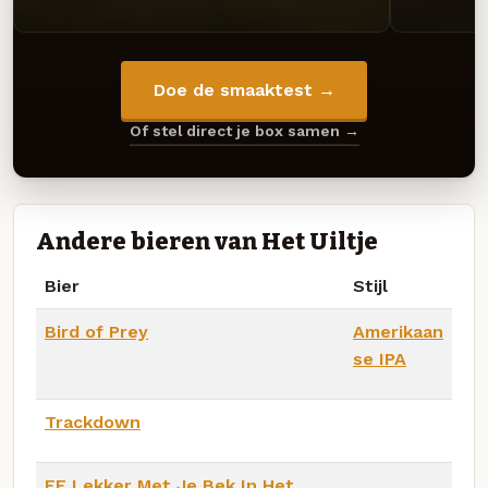
Doe de smaaktest →
Of stel direct je box samen →
Andere bieren van Het Uiltje
Bier
Stijl
Bird of Prey
Amerikaan
se IPA
Trackdown
FF Lekker Met Je Bek In Het