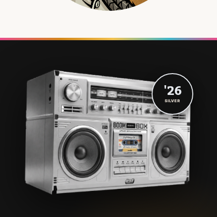
'26
SILVER