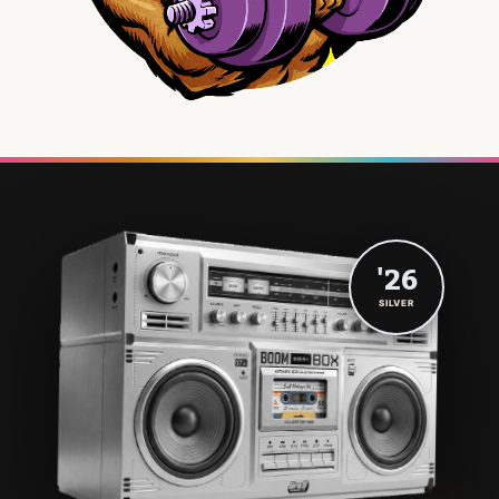
'26
SILVER