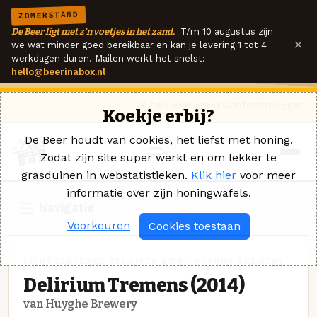
ZOMERSTAND
De Beer ligt met z'n voetjes in het zand.
T/m 10 augustus zijn
×
we wat minder goed bereikbaar en kan je levering 1 tot 4
werkdagen duren. Mailen werkt het snelst:
hello@beerinabox.nl
Ik heb een vraag
Contact
Inloggen
Koekje erbij?
De Beer houdt van cookies, het liefst met honing.
Zodat zijn site super werkt en om lekker te
grasduinen in webstatistieken.
Klik hier
voor meer
informatie over zijn honingwafels.
Navigatie
Voorkeuren
Cookies toestaan
LICHTGEKLEURD BELGISCH BIER · HUYGHE BREWERY
Delirium Tremens (2014)
van Huyghe Brewery