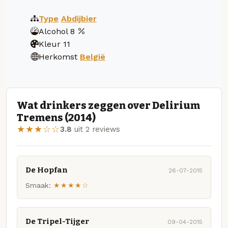
Type
Abdijbier
Alcohol
8
Kleur
11
Herkomst
België
Wat drinkers zeggen over Delirium
Tremens (2014)
★★★☆☆
3.8
uit 2 reviews
De Hopfan
26-07-2015
Smaak:
★★★★☆
De Tripel-Tijger
09-04-2015