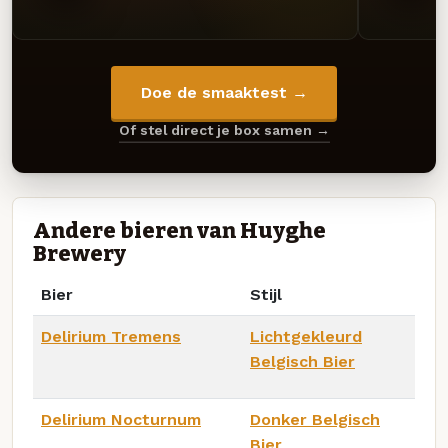
Doe de smaaktest →
Of stel direct je box samen →
Andere bieren van Huyghe
Brewery
Bier
Stijl
Delirium Tremens
Lichtgekleurd
Belgisch Bier
Delirium Nocturnum
Donker Belgisch
Bier