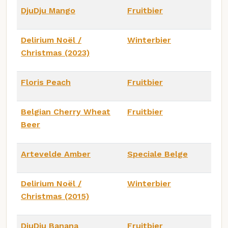
DjuDju Mango
Fruitbier
Delirium Noël /
Winterbier
Christmas (2023)
Floris Peach
Fruitbier
Belgian Cherry Wheat
Fruitbier
Beer
Artevelde Amber
Speciale Belge
Delirium Noël /
Winterbier
Christmas (2015)
DjuDju Banana
Fruitbier