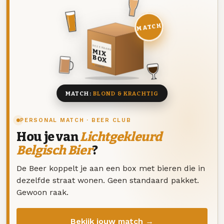
MATCH
DEZE MAAND
MIX
BOX
8 BIEREN
MATCH:
BLOND & KRACHTIG
PERSONAL MATCH · BEER CLUB
Hou je van
Lichtgekleurd
Belgisch Bier
?
De Beer koppelt je aan een box met bieren die in
dezelfde straat wonen. Geen standaard pakket.
Gewoon raak.
Bekijk jouw match →