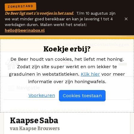
ZOMERSTAND
De Beer ligt met z'n voetjes in het zand.
T/m 10 augustus zijn
×
we wat minder goed bereikbaar en kan je levering 1 tot 4
werkdagen duren. Mailen werkt het snelst:
hello@beerinabox.nl
Ik heb een vraag
Contact
Inloggen
Koekje erbij?
De Beer houdt van cookies, het liefst met honing.
Zodat zijn site super werkt en om lekker te
grasduinen in webstatistieken.
Klik hier
voor meer
informatie over zijn honingwafels.
Navigatie
Voorkeuren
Cookies toestaan
AMERIKAANSE IPA · KAAPSE BROUWERS
Kaapse Saba
van Kaapse Brouwers