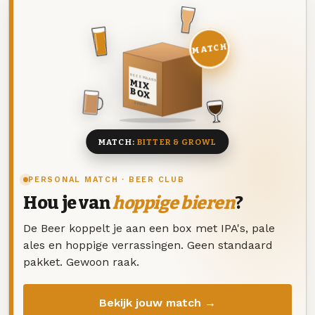
MATCH
DEZE MAAND
MIX
BOX
8 BIEREN
MATCH:
BITTER & GROWL
PERSONAL MATCH · BEER CLUB
Hou je van
hoppige bieren
?
De Beer koppelt je aan een box met IPA's, pale
ales en hoppige verrassingen. Geen standaard
pakket. Gewoon raak.
Bekijk jouw match →