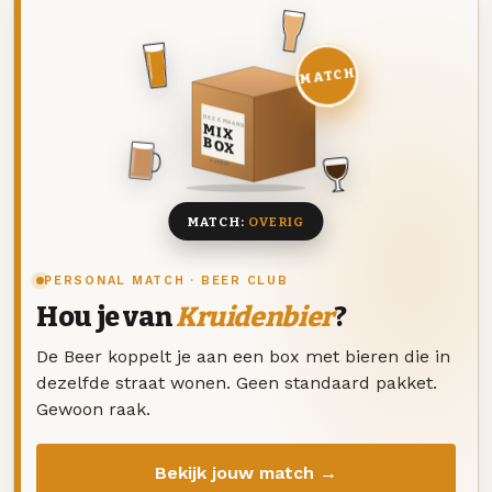
MATCH
DEZE MAAND
MIX
BOX
8 BIEREN
MATCH:
OVERIG
PERSONAL MATCH · BEER CLUB
Hou je van
Kruidenbier
?
De Beer koppelt je aan een box met bieren die in
dezelfde straat wonen. Geen standaard pakket.
Gewoon raak.
Bekijk jouw match →