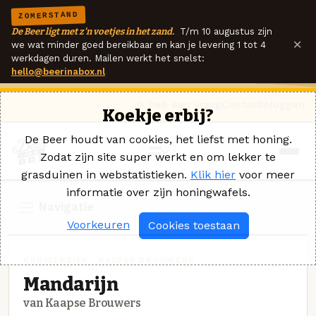
ZOMERSTAND
De Beer ligt met z'n voetjes in het zand.
T/m 10 augustus zijn
×
we wat minder goed bereikbaar en kan je levering 1 tot 4
werkdagen duren. Mailen werkt het snelst:
hello@beerinabox.nl
Ik heb een vraag
Contact
Inloggen
Koekje erbij?
De Beer houdt van cookies, het liefst met honing.
Zodat zijn site super werkt en om lekker te
grasduinen in webstatistieken.
Klik hier
voor meer
informatie over zijn honingwafels.
Navigatie
Voorkeuren
Cookies toestaan
KRUIDENBIER · KAAPSE BROUWERS
Mandarijn
van Kaapse Brouwers